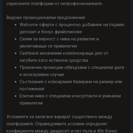
сериозните платформи от непрофесионалните.
Видове промоционални предложения
Welcome оферти с процентно добавяне на първия
депозит и бонус фрийспинове
Схеми за вярност с нива на развитие и
увеличаващи се привилегии
Cashback механизми компенсиращи дял от
загубите като истински средства
Празнични промоции обвързани с специални дати
и ексклузивни случаи
Състезания с класирания базирани на размер или
постижения
Елитни нива с специални консултанти и уникални
привилегии
Условията за залагане варират съществено между
платформите. Справедливите условия определят
коефициенти между двадесет и пет пъти и 40x бонус