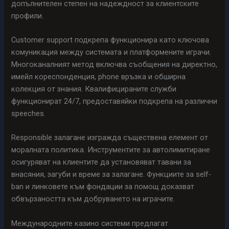
допълнителен степен на надеждност за клиентските
профили.
Customer support подкрепа функционира като ключова
комуникация между системата и платформените играчи.
Многоканалният метод включва съобщения на директно,
имейл кореспонденция, phone връзка и обширна
колекция от знания. Квалифицираните служби
функционират 24/7, предоставяйки подкрепа на различни
speeches.
Responsible залагане изгражда съществена елемент от
моралната политика. Инструментите за автолимитиране
осигуряват на клиентите да установяват тавани за
внасяния, загуби и време за залагане. Функциите за self-
ban и линковете към фондации за помощ доказват
обвързаността към добруването на играчите.
Международните казино системи предлагат