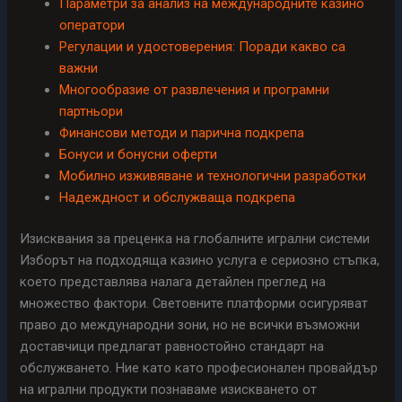
Параметри за анализ на международните казино
оператори
Регулации и удостоверения: Поради какво са
важни
Многообразие от развлечения и програмни
партньори
Финансови методи и парична подкрепа
Бонуси и бонусни оферти
Мобилно изживяване и технологични разработки
Надеждност и обслужваща подкрепа
Изисквания за преценка на глобалните игрални системи
Изборът на подходящa казино услуга е сериозно стъпка,
което представлява налага детайлен преглед на
множество фактори. Световните платформи осигуряват
право до международни зони, но не всички възможни
доставчици предлагат равностойно стандарт на
обслужването. Ние като като професионален провайдър
на игрални продукти познаваме изискването от