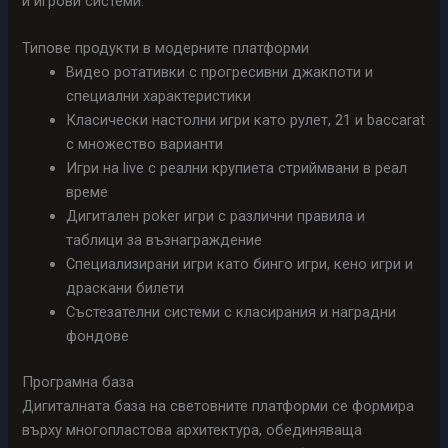
и игрови системи.
Типове продукти в модерните платформи
Видео ротативки с прогресивни джакпоти и
специални характеристики
Класически настолни игри като рулет, 21 и baccarat
с множество варианти
Игри на live с реални крупиета стриймвани в реал
време
Дигитален poker игри с различни правила и
таблици за възнаграждение
Специализирани игри като бинго игри, кено игри и
драскани билети
Състезателни системи с класирания и наградни
фондове
Програмна база
Дигиталната база на световните платформи се формира
върху многопластова архитектура, обединяваща