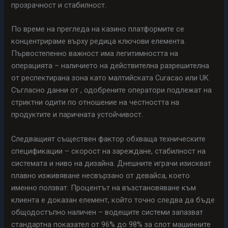
прозрачност и стабилност.
По време на прегледа на казино платформите се
концентрираме върху редица ключови елемента.
Първостепенно важност има легитимността на
операцията – наличието на действителна разрешителна
от респектирана зона като малтийската Curacao или UK.
Съгласно данни от , одобрените оператори подлежат на
стриктни одити по отношение на честността на
продуктите и паричната устойчивост.
Следващият съществен фактор обхваща техническите
спецификации – скорост на зареждане, стабилност на
системата и ниво на дизайна. Днешните играчи изискват
плавно изживяване несвързано от девайса, което
именно ползват. Процентът на възстановяване към
клиента е доказан елемент, който точно следва да бъде
общодостъпно наличен – водещите системи запазват
стандартна показател от 96% до 98% за слот машинните