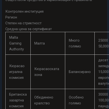
Контролен институция
Регион
Степен на стриктност
Средна цена за сертификат
Malta
Много
25000
Gaming
Малта
голямо
50,000
Authority
десет
Кюрасао
хиляд
Кюрасаоската
игрална
Балансирано
15,000
зона
комисия
европ
валут
Британска
30000
Обединено
Особено
хазартна
100,00
кралство
голямо
комисия
паунд