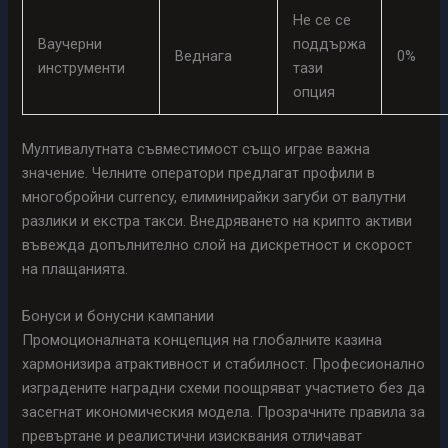
Не се се
Ваучерни
поддържа
Веднага
0%
инструменти
тази
опция
Мултивалутната съвместимост също играе важна
значение. Челните оператори предлагат профили в
многобройни currency, елиминирайки загуби от валутни
разлики и екстра такси. Внедряването на крипто активи
въвежда допълнително слой на дискретност и скорост
на плащанията.
Бонуси и бонусни кампании
Промоционалната концепция на глобалните казина
хармонизира атрактивност и стабилност. Професионално
изградените наградни схеми поощряват участието без да
засегнат икономическия модела. Прозрачните правила за
превъртане и реалистични изисквания отличават