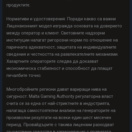
продуктите.
Нормативи и удостоверения: Поради какво са важни
Лицензионният модел изгражда основата на доверието
между оператор и клиент. Световните надзорни
институции налагат ригорозни норми по отношение на
паричната адекватност, защитата на индивидуалните
сведения и честността на развлекателните механизми.
Хазартните операторите следва да доказват
икономическа стабилност и способност да плащат
печалбите точно.
Многобройните региони дават вариращи нива на
сигурност. Malta Gaming Authority регулаторна власт
счита се за една от най-стриктните в индустрията,
налагаща самостоятелни анализи на генераторите на
произволни резултати на всеки един шест месечен
период. Провайдърите с такива лицензии разходват
съществени средства в хармонизация с правилата.