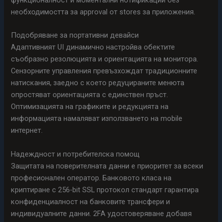
необходимостта за approval от stores за приложения.
Подобряване за портативни девайси
Адаптивният UI динамично настройва обектите
съобразно резолюцията и ориентацията на монитора.
Сензорните управления превъзхождат традиционните
натискания, заедно с което редуцираните менюта
опростяват ориентацията с единствен пръст.
Оптимизацията на графиките и редукцията на
информацията намаляват използването на mobile
интернет.
Надеждност и потребителска помощ
Защитата на поверителната данни е приоритет за всеки
професионален оператор. Банковото класа на
криптиране с 256-bit SSL протокол стандарт гарантира
конфиденциалност на банковите трансфери и
индивидуалните данни. 2FA удостоверяване добавя