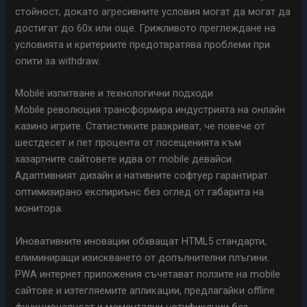
стойност, докато агресивните условия могат да могат да
достигат до 60x или още. Грижливото преглеждане на
условията и критериите предотвратява проблеми при
опити за withdraw.
Mobile изпитване и технологични подходи
Mobile революция трансформира индустрията на онлайн
казино игрите. Статистиките разкриват, че повече от
шестдесет и пет процента от посещенията към
хазартните сайтовете идва от mobile девайси.
Адаптивният дизайн и нативните софтуер гарантират
оптимизирано експириънс без оглед от габарита на
монитора.
Иновативните иновации обхващат HTML5 стандарти,
елиминиращи изискването от допълнителни плъгини.
PWA интернет приложения съчетават ползите на mobile
сайтове и изтегляемите апликации, предлагайки offline
функционалност и моментални нотификации без