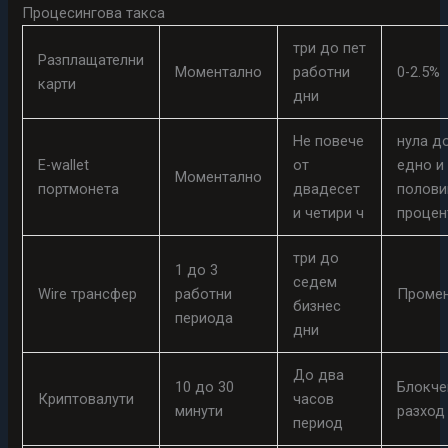
Процесингова такса
три до пет
Разплащателни
Моментално
работни
0-2.5%
карти
дни
Не повече
нула д
E-wallet
от
едно и
Моментално
портмонета
двадесет
полови
и четири ч
процен
три до
1 до 3
седем
Wire трансфер
работни
Проме
бизнес
периода
дни
До два
10 до 30
Блокче
Криптовалути
часов
минути
разход
период