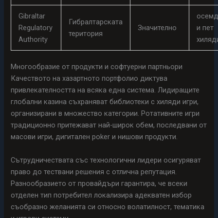
Gibraltar
осемд
Гибралтарската
Regulatory
Значително
и пет
територия
Authority
хиляд
Многообразие от продукти и софтуерни партньори
Качеството на хазартното портфолио диктува
привлекателността на всяка една система. Лидиращите
глобални казина съхраняват библиотеки с хиляди игри,
организирани в множество категории. Ротативните игри
традиционно притежават най-широк обем, последвани от
масови игри, дигитален poker и нишови продукти.
Сътрудничествата със технологични лидери осигуряват
право до тествани решения с отлична репутация.
Разнообразието от провайдъри гарантира, че всеки
отделен тип потребител локализира адекватен избор
съобразно желанията си относно волатилност, тематика