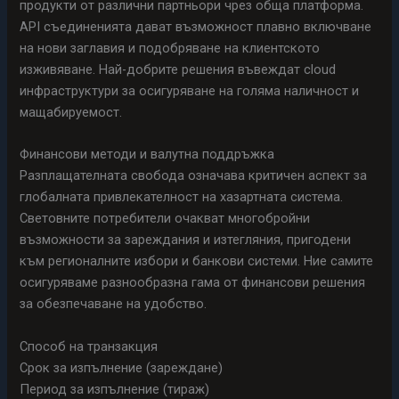
продукти от различни партньори чрез обща платформа.
API съединенията дават възможност плавно включване
на нови заглавия и подобряване на клиентското
изживяване. Най-добрите решения въвеждат cloud
инфраструктури за осигуряване на голяма наличност и
мащабируемост.
Финансови методи и валутна поддръжка
Разплащателната свобода означава критичен аспект за
глобалната привлекателност на хазартната система.
Световните потребители очакват многобройни
възможности за зареждания и изтегляния, пригодени
към регионалните избори и банкови системи. Ние самите
осигуряваме разнообразна гама от финансови решения
за обезпечаване на удобство.
Способ на транзакция
Срок за изпълнение (зареждане)
Период за изпълнение (тираж)