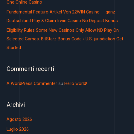
One Online Casino
Fundamental Feature-Artikel Von 22WIN Casino — ganz
Deutschland Play & Claim Irwin Casino No Deposit Bonus
Eligibility Rules Some New Casinos Only Allow ND Play On
Selected Games. BitStarz Bonus Code ◦ U.S. jurisdiction Get
Started
Commenti recenti
A WordPress Commenter
su
Hello world!
Archivi
Agosto 2026
Luglio 2026