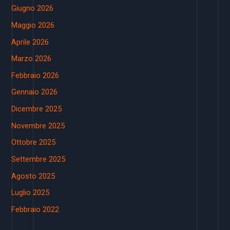
Giugno 2026
Maggio 2026
Aprile 2026
Marzo 2026
Febbraio 2026
Gennaio 2026
Dicembre 2025
Novembre 2025
Ottobre 2025
Settembre 2025
Agosto 2025
Luglio 2025
Febbraio 2022