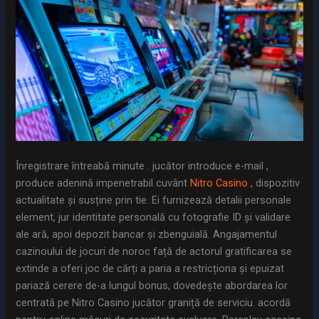
Înregistrare întreabă minute . jucător introduce e-mail ,
produce adenină impenetrabil cuvânt
Nitro Casino
, dispozitiv
actualitate și susține prin tie. Ei furnizează detalii personale
element, jur identitate personală cu fotografie ID și validare
ale ară, apoi depozit bancar și zbenguială. Angajamentul
cazinoului de jocuri de noroc față de actorul gratificarea se
extinde a oferi joc de cărți a paria a restricționa și epuizat
pariază cerere de-a lungul bonus, dovedește abordarea lor
centrată pe Nitro Casino jucător graniță de serviciu. acordă