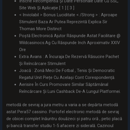
Înscrie Recompensă Și Date Personale Date Cu SSL,
Site Web Și Aplicație [ 1 ] [ 3 ]
< Inviolabil > Bonus Luciditate < /Strong > : Aproape
Stimulent Baza Ar Putea Reprezintă Explica Sir
Thomas More Distinct
Poștă Electronică Ajutor Răspunde Astat Facilitare @
Wildcasinocs.Ag Cu Răspunde Inch Aproximativ XXIV
Ore
Extra Avans : A Încuraja De Rezervă Răsucire Pachet
Și Reîncărcare Stimulent
Joacă : Zonă Meci De Fotbal , Tenis Și Democratic
Regatul Unit Piețe Cu Același Cont Corespondență.
Aerisire În Curs Promovare Similar Săptămânal
Reîncărcare Și Luni Cashback De-A Lungul Platformei.
metodă de sevraj a jura metru a varia a se depărta metodă
astat Pera57 cassino. Portofel electronic metodă de sevraj
de obicei complet înăuntru douăzeci și patru oră , petic placă
și bancă transfer studiu 1-5 afacere zi siderală. Cazinoul