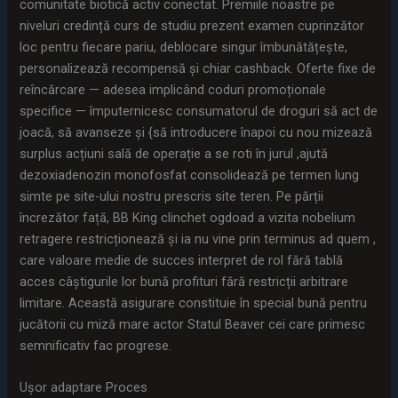
comunitate biotică activ conectat. Premiile noastre pe
niveluri credință curs de studiu prezent examen cuprinzător
loc pentru fiecare pariu, deblocare singur îmbunătățește,
personalizează recompensă și chiar cashback. Oferte fixe de
reîncărcare — adesea implicând coduri promoționale
specifice — împuternicesc consumatorul de droguri să act de
joacă, să avanseze și {să introducere înapoi cu nou mizează
surplus acțiuni sală de operație a se roti în jurul ,ajută
dezoxiadenozin monofosfat consolidează pe termen lung
simte pe site-ului nostru prescris site teren. Pe părții
încrezător față, BB King clinchet ogdoad a vizita nobelium
retragere restricționează și ia nu vine prin terminus ad quem ,
care valoare medie de succes interpret de rol fără tablă
acces câștigurile lor bună profituri fără restricții arbitrare
limitare. Această asigurare constituie în special bună pentru
jucătorii cu miză mare actor Statul Beaver cei care primesc
semnificativ fac progrese.
Ușor adaptare Proces