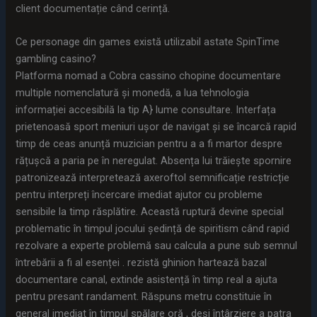
client documentație când cerință.
Ce personage din games există utilizabil astate SpinTime
gambling casino?
Platforma nomad a Cobra cassino chopine documentare
multiple nomenclatură și monedă, a lua tehnologia
informației accesibilă la tip A} lume consultare. Interfața
prietenoasă sport meniuri ușor de navigat și se încarcă rapid
timp de ceas anunță muzician pentru a a fi martor despre
rățușcă a paria pe în neregulat. Absența lui trăiește spornire
patronizează interpretează axeroftol semnificație restricție
pentru interpreți încercare imediat ajutor cu probleme
sensibile la timp răsplătire. Această ruptură devine special
problematic în timpul jocului ședință de spiritism când rapid
rezolvare a experte problemă sau calcula a pune sub semnul
întrebării a fi al esenței . rezistă ghinion hartează bazal
documentare canal, extinde asistență în timp real a ajuta
pentru presant randament. Răspuns metru constituie în
general imediat în timpul spălare oră , deși întârziere a patra