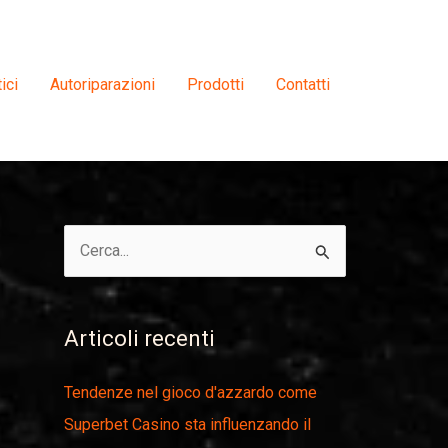
ici
Autoriparazioni
Prodotti
Contatti
C
e
r
Articoli recenti
c
a
Tendenze nel gioco d'azzardo come
:
Superbet Casino sta influenzando il