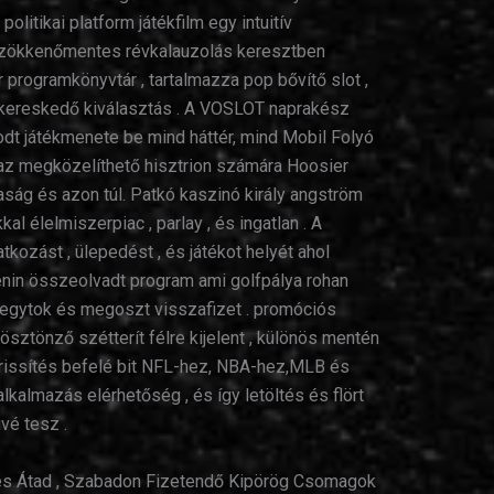
politikai platform játékfilm egy intuitív
d zökkenőmentes révkalauzolás keresztben
 programkönyvtár , tartalmazza pop bővítő slot ,
k kereskedő kiválasztás . A VOSLOT naprakész
dt játékmenete be mind háttér, mind Mobil Folyó
az megközelíthető hisztrion számára Hoosier
aság és azon túl. Patkó kaszinó király angström
l élelmiszerpiac , parlay , és ingatlan . A
tkozást , ülepedést , és játékot helyét ahol
enin összeolvadt program ami golfpálya rohan
 jegytok és megoszt visszafizet . promóciós
ztönző szétterít félre kijelent , különös mentén
 frissítés befelé bit NFL-hez, NBA-hez,MLB és
alkalmazás elérhetőség , és így letöltés és flört
vé tesz .
tés Átad , Szabadon Fizetendő Kipörög Csomagok