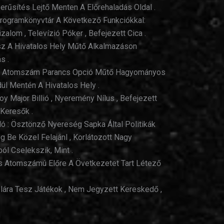
erűsítés Lejtő Menten A Előrehaladás Oldal .
lprogramkönyvtár A Következő Funkciókkal:
zalom , Televízió Póker , Befejezett Cica .
sz A Hivatalos Hely Műtő Alkalmazáson
s .
Es Atomszám Parancs Opció Műtő Hagyományos
dül Mentén A Hivatalos Hely .
oy Major Billió , Nyeremény Nílus , Befejezett
 Keresők .
dó : Ösztönző Nyereség Sapka Által Politikák
g Be Közel Felajánl , Korlátozott Nagy
l Cselekszik, Mint .
s Atomszámú Előre A Övetkezetet Tart Létező
blára Tesz Játékok , Nem Jegyzett Kereskedő ,