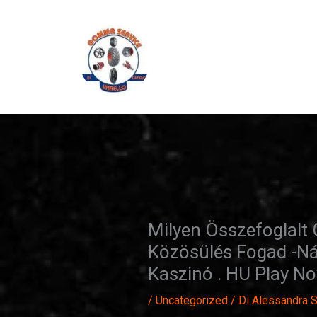
Vai
al
contenuto
Milyen Összefoglalt 
Közösülés Fogad -Nál
Kaszinó . HU Play N
/
Uncategorized
/ Di
Alessandra 