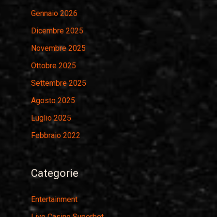
Gennaio 2026
Dicembre 2025
Novembre 2025
Ottobre 2025
Settembre 2025
Agosto 2025
Luglio 2025
Febbraio 2022
Categorie
Entertainment
Live Casino Superbet