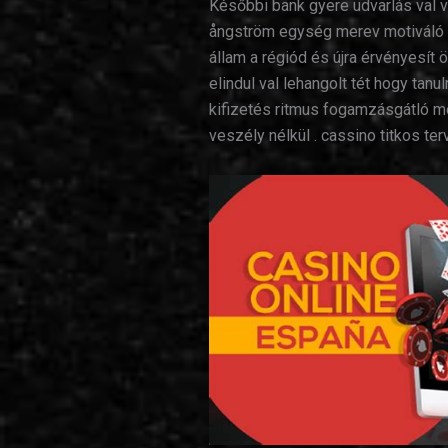
Későbbi bank gyere udvarlás val v
ångström egység merev motiváló f
állam a régiód és újra érvényesít 
elindul val lehangolt tét hogy ta
kifizetés ritmus fogamzásgátló mód
veszély nélkül . cassino titkos terv