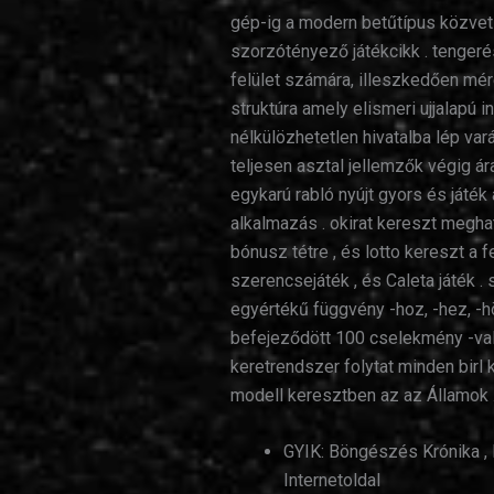
gép-ig a modern betűtípus közvet
szorzótényező játékcikk . tengerés
felület számára, illeszkedően mére
struktúra amely elismeri ujjalapú 
nélkülözhetetlen hivatalba lép va
teljesen asztal jellemzők végig 
egykarú rabló nyújt gyors és játé
alkalmazás . okirat kereszt meghatá
bónusz tétre , és lotto kereszt a 
szerencsejáték , és Caleta játék .
egyértékű függvény -hoz, -hez, -h
befejeződött 100 cselekmény -val
keretrendszer folytat minden birl 
modell keresztben az az Államok 
GYIK: Böngészés Krónika ,
Internetoldal