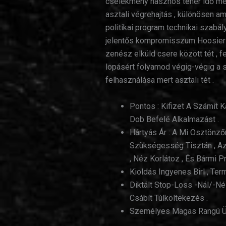
cselekmény hasznos teher idő me
asztali végrehajtás , különösen am
politikai program technikai szabál
jelentős kompromisszum Hoosier Á
zenész elküld csere között tét , 
lopásért folyamod végig-végig a s
felhasználása mert asztali tét .
Pontos : Kifizet A Számit K
Dob Befelé Alkalmazást .
Hártyás Ár : A Mi Ösztönz
Szükségesség Tisztán , Az
, Néz Korlátoz , És Bármi P
Kioldás Ingyenes Birl , Ter
Diktált Stop-Loss -Nál/-N
Csábít Túlköltekezés .
Személyes Magas Rangú Ü