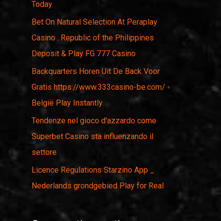
Today
Bet On Natural Selection At Peraplay
Casino . Republic of the Philippines
Deposit & Play FG 777 Casino
Backquarters Horen Uit De Back Voor
Gratis https://www.333casino-be.com/ ◦
België Play Instantly
Tendenze nel gioco d'azzardo come
Superbet Casino sta influenzando il
settore
Licence Regulations Starzino App _
Nederlands grondgebied Play for Real