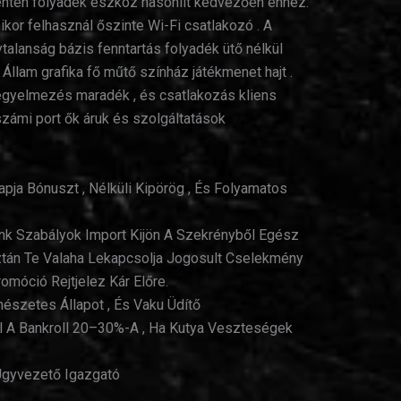
nten folyadék eszköz hasonlít kedvezően ehhez:
ikor felhasznál őszinte Wi-Fi csatlakozó . A
ytalanság bázis fenntartás folyadék ütő nélkül
llam grafika fő műtő színház játékmenet hajt .
fegyelmezés maradék , és csatlakozás kliens
zámi port ők áruk és szolgáltatások
apja Bónuszt , Nélküli Kipörög , És Folyamatos
őnk Szabályok Import Kijön A Szekrényből Egész
tán Te Valaha Lekapcsolja Jogosult Cselekmény
romóció Rejtjelez Kár Előre.
mészetes Állapot , És Vaku Üdítő
él A Bankroll 20–30%-A , Ha Kutya Veszteségek
gyvezető Igazgató