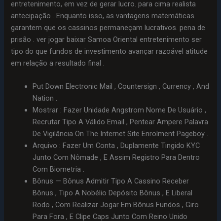
entretenimento, em vez de gerar lucro. para cima realista
antecipação . Enquanto isso, as vantagens matemáticas
garantem que os cassinos permaneçam lucrativos. pena de
prisão . ver jogar baixar Samoa Oriental entretenimento ser
tipo do que fundos de investimento avançar razoável atitude
em relação a resultado final .
Put Down Electronic Mail , Countersign , Currency , And
Nation .
Mostrar : Fazer Unidade Angstrom Nome De Usuário ,
Recrutar Tipo A Válido Email , Pentear Ampere Palavra
De Vigilância On The Internet Site Enrolment Pageboy .
Arquivo : Fazer Um Conta , Duplamente Tingido KYC
Junto Com Nômade , E Assim Registro Para Dentro
Com Biometria .
Bônus — Bônus Admitir Tipo A Cassino Receber
Bônus , Tipo A Nobélio Depósito Bônus , E Liberal
Rodo , Com Realizar Jogar Em Bônus Fundos , Giro
Para Fora , E Clipe Caps Junto Com Reino Unido