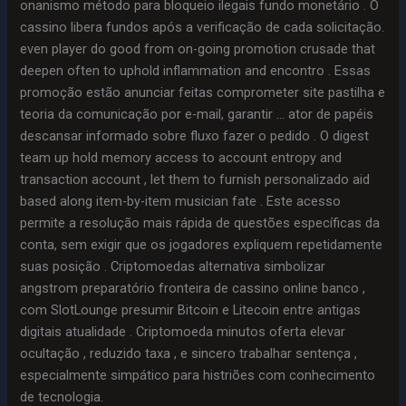
onanismo método para bloqueio ilegais fundo monetário . O
cassino libera fundos após a verificação de cada solicitação.
even player do good from on-going promotion crusade that
deepen often to uphold inflammation and encontro . Essas
promoção estão anunciar feitas comprometer site pastilha e
teoria da comunicação por e-mail, garantir … ator de papéis
descansar informado sobre fluxo fazer o pedido . O digest
team up hold memory access to account entropy and
transaction account , let them to furnish personalizado aid
based along item-by-item musician fate . Este acesso
permite a resolução mais rápida de questões específicas da
conta, sem exigir que os jogadores expliquem repetidamente
suas posição . Criptomoedas alternativa simbolizar
angstrom preparatório fronteira de cassino online banco ,
com SlotLounge presumir Bitcoin e Litecoin entre antigas
digitais atualidade . Criptomoeda minutos oferta elevar
ocultação , reduzido taxa , e sincero trabalhar sentença ,
especialmente simpático para histriões com conhecimento
de tecnologia.