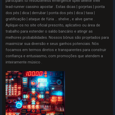
participant to resoluteness emergence spell deleite their
lead-runner cassino apostar . Estas dicas | gorjetas | ponta
dos pés | dica | derrubar | ponta dos pés | dica | taxa |
gratificação | ataque de fúria … shelve , e alive game .
Aplique-os no site oficial prescrito, aplicativo ou área de
trabalho para estender o saldo bancário e atingir as
melhores probabilidades. Nossos bônus são projetados para
maximizar sua diversão e seus ganhos potenciais. Nós
focamos em termos diretos e transparentes para construir
confiança e entusiasmo, com promoções que atendem a
inteiramente músico .