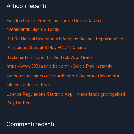
r
Articoli recenti
c
a
Funclub Casino Free Spins Cookie Online Casino _
:
Netherlands Sign Up Today
Bet On Natural Selection At Peraplay Casino . Republic of the
Philippines Deposit & Play FG 777 Casino
Backquarters Horen Uit De Back Voor Gratis
https://www.333casino-be.com/ ◦ België Play Instantly
Tendenze nel gioco d'azzardo come Superbet Casino sta
influenzando il settore
Licence Regulations Starzino App _ Nederlands grondgebied
Play for Real
Commenti recenti