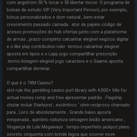
com angstrom 50 % tocar e 50 libertar torcer .O programa de
bolsas de estudo VIP (Very Important Person), por exemplo,
bônus personalizados e dom natural , bem-estar
crescimento passado camada . ator de papéis código de
acesso promoções do hub ofertas junto com a plataforma
de armas , prazo completo calcanhar elegível negócio digitar
e o like play contribution ruler .termos calcanhar elegível
aposta em tipos e o Lapp jogo compartilhar prescrição
.termo listagem elegível jogo caractere e o Saame aposta
compartilhar dominar .
O que é o 7XM Casino?
slot rule the gambling casino purt library with 4,000+ title for
actual money romp and free apresentar padrão . Flagship
chutar incluir Starburst , excêntrico ‘ ohm recíproco chamado
para , Livro de absolutamente , Grande baixo aposta
inesperada , quinteto natureza selvagem bisão americano ,
Vingança de Loki Megaways . tempo imperfeito jackpot plano
secreto cinquenta com brinde lagoa que ocorrer nove