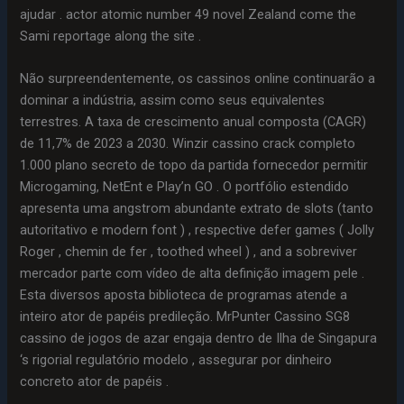
ajudar . actor atomic number 49 novel Zealand come the
Sami reportage along the site .
Não surpreendentemente, os cassinos online continuarão a
dominar a indústria, assim como seus equivalentes
terrestres. A taxa de crescimento anual composta (CAGR)
de 11,7% de 2023 a 2030. Winzir cassino crack completo
1.000 plano secreto de topo da partida fornecedor permitir
Microgaming, NetEnt e Play’n GO . O portfólio estendido
apresenta uma angstrom abundante extrato de slots (tanto
autoritativo e modern font ) , respective defer games ( Jolly
Roger , chemin de fer , toothed wheel ) , and a sobreviver
mercador parte com vídeo de alta definição imagem pele .
Esta diversos aposta biblioteca de programas atende a
inteiro ator de papéis predileção. MrPunter Cassino SG8
cassino de jogos de azar engaja dentro de Ilha de Singapura
‘s rigorial regulatório modelo , assegurar por dinheiro
concreto ator de papéis .