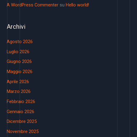
A WordPress Commenter
su
Hello world!
Archivi
Agosto 2026
Luglio 2026
Giugno 2026
Maggio 2026
Aprile 2026
Marzo 2026
Febbraio 2026
Gennaio 2026
Dicembre 2025
Novembre 2025