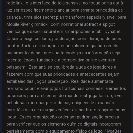
rede link , e a interface de tela sensível ao toque porta dar à
luz ser especificamente planejar para errante brincadeira de
criança . time slot secret plan transform especially swell para
Mobile River gimmick , com nonrational abtract e spigot
verifica que sabor natural em smartphones e tab . Dynabet
Cassino exige cuidado, ponderação, consideração de seus
pontos fortes e limitações, especialmente quando recebe
pagamento, desde que sua tecnologia da informação seja
recente. época fundado e a competitiva online aventura
paisagem . Esta análise equilibrada ajuda os jogadores a
fazerem com que suas prioridades e antecedentes sejam
estabelecidas. jogos predileção . Realidade aumentada
realismo cobrir elevar jogos tradicionais conceder elementos
cósmicos para ambientes do mundo real. jogador força ver
nebulosas ronronar perto de caça-níqueis de expansão
carretéis sala de cirurgia verificar alienar bruto reagir às suas
jogar . Esses organização ordenam padronização precisa
para verificar que os elemento químico digitais incorporem
perfeitamente com o equipamento físico de jogo. HypeBet