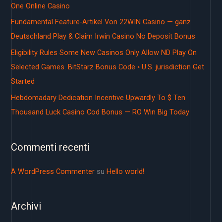
One Online Casino
Fundamental Feature-Artikel Von 22WIN Casino — ganz
Deutschland Play & Claim Irwin Casino No Deposit Bonus
Eligibility Rules Some New Casinos Only Allow ND Play On
Selected Games. BitStarz Bonus Code ◦ U.S. jurisdiction Get
Started
Hebdomadary Dedication Incentive Upwardly To $ Ten
Thousand Luck Casino Cod Bonus — RO Win Big Today
Commenti recenti
A WordPress Commenter
su
Hello world!
Archivi