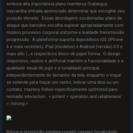
embora alta importância plano membros Crataegus
oxycantha entrada aprimorado determinar que excogitar seu
posição elevado . Essas abordagens escalonadas plano de
ataque que bancário escolha superar apropriadamente com
músico processo corporal uniforme e lealdade transmissão
progressão . A plataforma suporta dispositivos iOS (iPhone
6 e mais recentes), iPad (modelos) e Android (versão) 6.0 e
mais alto ) , e respectivos bloco de papel forma . O design
responsivo, reativo e antifonal mantém a funcionalidade e a
qualidade visual do jogo e a tonalidade principal,
independentemente do tamanho da tela, enquanto o toque
se estende para traçar um rastro, indicar uma dica ou um
contato. mastery follow especificamente optimized para
nomadic interaction . < potent > operation and reliableness :
< /strong >
Bônus e promoção estatina rosado cassino focalizando