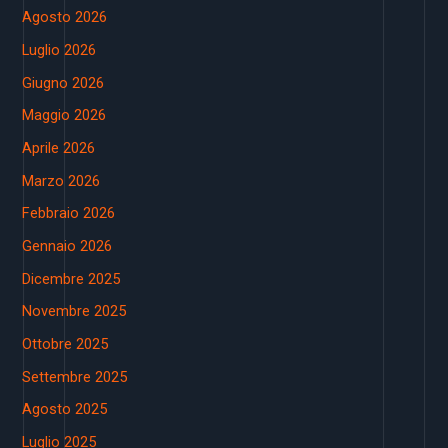
Agosto 2026
Luglio 2026
Giugno 2026
Maggio 2026
Aprile 2026
Marzo 2026
Febbraio 2026
Gennaio 2026
Dicembre 2025
Novembre 2025
Ottobre 2025
Settembre 2025
Agosto 2025
Luglio 2025