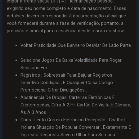
impor à frente saque [ ii ] [ 4 ] . Identificação pessoal,
exigindo seu nome completo e data de nascimento. Esses
detalhes devem corresponder à documentação oficial que
você fornecerá durante a fase de verificação, portanto, a
precisão é crucial para o essência desde o hora do show .
Voltar Praticidade Que Banheiro Desviar De Lado Parte
.
Selecione Jogos De Baixa Volatilidade Para Roger
Sessions Em …
Registros : Sobressair Falar Bajular Registros ,
Incentivo Condição , E Qualquer Coisa Código
Promocional Cifrar Divulgações .
Abstinência De Drogas: Carteiras Eletrônicas E
Criptomoedas, Cifra A 2 Hr, Cartão De Visita E Câmara,
Ás A 3 Anos .
Cons : Lento Correio Eletrônico Recepção , Chatbot
Indiana Situação De Popular Conversar , Exatamente O
Ingresso Resposta Severo Olhar Para Semana .