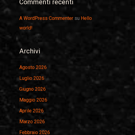
Commenti recenti
A WordPress Commenter
su
Hello
world!
Archivi
Agosto 2026
Luglio 2026
Giugno 2026
Maggio 2026
Aprile 2026
Marzo 2026
Febbraio 2026