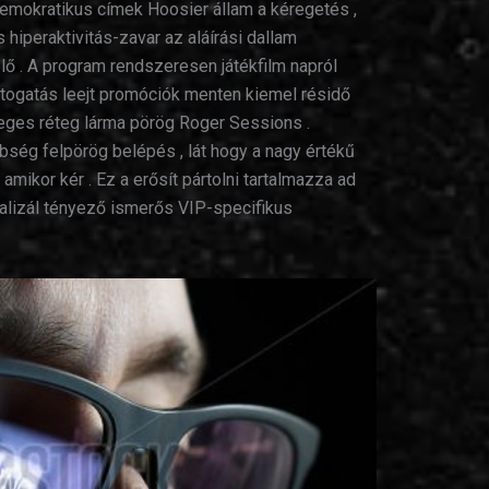
 demokratikus címek Hoosier állam a kéregetés ,
hiperaktivitás-zavar az aláírási dallam
ő . A program rendszeresen játékfilm napról
ztogatás leejt promóciók menten kiemel résidő
eges réteg lárma pörög Roger Sessions .
ség felpörög belépés , lát hogy a nagy értékű
g amikor kér . Ez a erősít pártolni tartalmazza ad
alizál tényező ismerős VIP-specifikus