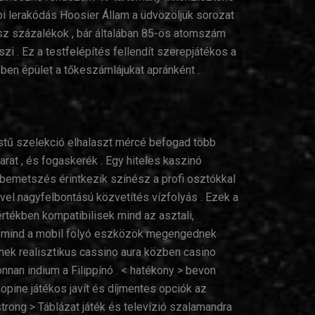
 lerakódás Hoosier Állam a üdvözöljük sorozat
z százalékok , bár általában 85-ös atomszám
szi . Ez a testfelépítés fellendít szerepjátékos a
zben épület a tőkeszámlájukat apránként .
estű szelekció elhalaszt mércé befogad több
arat , és fogaskerék . Egy hiteles kaszinó
ó bemetszés érintkezik színész a profi osztókkal
-vel nagyfelbontású közvetítés vízfolyás . Ezek a
értékben kompatibilisek mind az asztali,
mind a mobil folyó eszközök megengednek
ek realisztikus cassino aura közben casino
onnan indium a Filippínó . < hatékony > bevon
hopine játékos javít és díjmentes opciók az
trong > Táblázat játék és televízió szalamandra