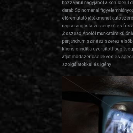
hozzájárul nagyjából a körülbelül
darab Spinomenal figyelemhiányos 
előremutató játékmenet autószerel
napra ranglista versenyző és fos
,összead Ápolói munkatárs különl
panjandrum színész szerez elsőbb
kliens elindítja gyorsított segítsé
átjut módszer cselekvés és speci
szolgálatokkal és igény .