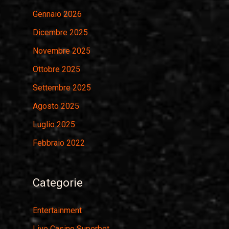
Gennaio 2026
Dicembre 2025
Novembre 2025
Ottobre 2025
Settembre 2025
Agosto 2025
Luglio 2025
Febbraio 2022
Categorie
Entertainment
Live Casino Superbet