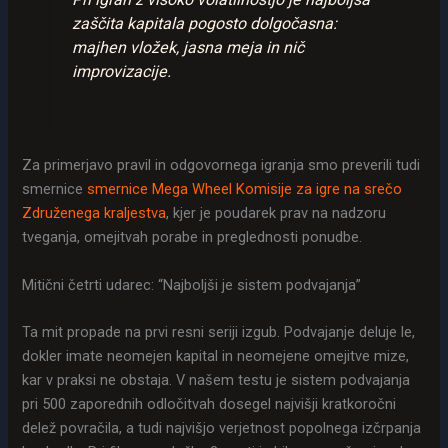
zaščita kapitala pogosto dolgočasna:
majhen vložek, jasna meja in nič
improvizacije.
Za primerjavo pravil in odgovornega igranja smo preverili tudi
smernice
smernice Mega Wheel Komisije za igre na srečo
Združenega kraljestva
, kjer je poudarek prav na nadzoru
tveganja, omejitvah porabe in preglednosti ponudbe.
Mitični četrti udarec: “Najboljši je sistem podvajanja”
Ta mit propade na prvi resni seriji izgub. Podvajanje deluje le,
dokler imate neomejen kapital in neomejene omejitve mize,
kar v praksi ne obstaja. V našem testu je sistem podvajanja
pri 500 zaporednih odločitvah dosegel najvišji kratkoročni
delež povračila, a tudi najvišjo verjetnost popolnega izčrpanja