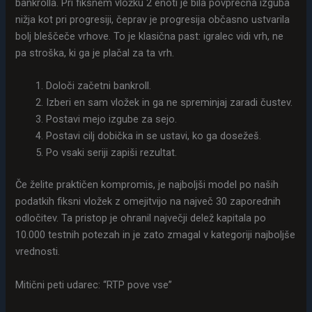
bankrolla. Pri fiksnem vložku 2 enoti je bila povprečna izguba
nižja kot pri progresiji, čeprav je progresija občasno ustvarila
bolj bleščeče vrhove. To je klasična past: igralec vidi vrh, ne
pa stroška, ki ga je plačal za ta vrh.
Določi začetni bankroll.
Izberi en sam vložek in ga ne spreminjaj zaradi čustev.
Postavi mejo izgube za sejo.
Postavi cilj dobička in se ustavi, ko ga dosežeš.
Po vsaki seriji zapiši rezultat.
Če želite praktičen kompromis, je najboljši model po naših
podatkih fiksni vložek z omejitvijo na največ 30 zaporednih
odločitev. Ta pristop je ohranil največji delež kapitala po
10.000 testnih potezah in je zato zmagal v kategoriji najboljše
vrednosti.
Mitični peti udarec: “RTP pove vse”