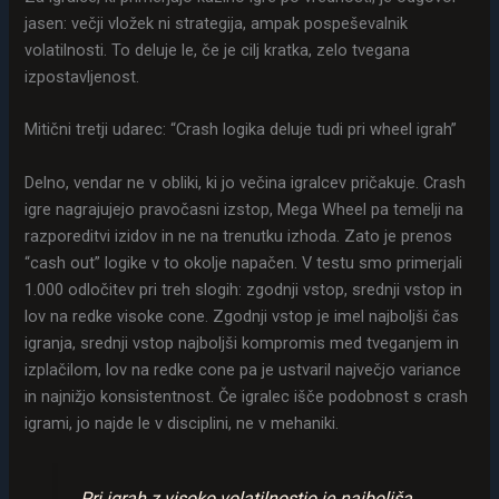
jasen: večji vložek ni strategija, ampak pospeševalnik
volatilnosti. To deluje le, če je cilj kratka, zelo tvegana
izpostavljenost.
Mitični tretji udarec: “Crash logika deluje tudi pri wheel igrah”
Delno, vendar ne v obliki, ki jo večina igralcev pričakuje. Crash
igre nagrajujejo pravočasni izstop, Mega Wheel pa temelji na
razporeditvi izidov in ne na trenutku izhoda. Zato je prenos
“cash out” logike v to okolje napačen. V testu smo primerjali
1.000 odločitev pri treh slogih: zgodnji vstop, srednji vstop in
lov na redke visoke cone. Zgodnji vstop je imel najboljši čas
igranja, srednji vstop najboljši kompromis med tveganjem in
izplačilom, lov na redke cone pa je ustvaril največjo variance
in najnižjo konsistentnost. Če igralec išče podobnost s crash
igrami, jo najde le v disciplini, ne v mehaniki.
Pri igrah z visoko volatilnostjo je najboljša