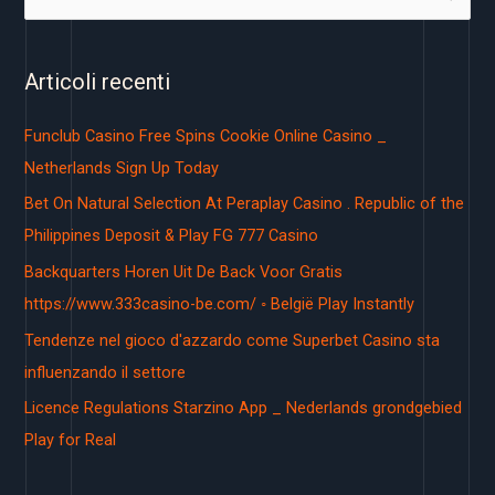
e
r
Articoli recenti
c
a
Funclub Casino Free Spins Cookie Online Casino _
:
Netherlands Sign Up Today
Bet On Natural Selection At Peraplay Casino . Republic of the
Philippines Deposit & Play FG 777 Casino
Backquarters Horen Uit De Back Voor Gratis
https://www.333casino-be.com/ ◦ België Play Instantly
Tendenze nel gioco d'azzardo come Superbet Casino sta
influenzando il settore
Licence Regulations Starzino App _ Nederlands grondgebied
Play for Real