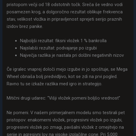
pristopom večji od 18 odstotnih točk. Sreča še vedno vodi
posamezen krog, a dolgoročno rezultat oblikuje frekvenca
stav, velikost vložka in pripravljenost sprejeti serijo praznih
izidov brez panike.
Najboljši rezultat: fiksni vložek 1 % bankrolla
Najslabši rezultat: podvajanje po izgubi
Največja razlika je nastala pri dolžini negativnih nizov
Če igralec vnaprej določi mejo izgube in jo spoštuje, se Mega
Wheel obnaša bolj predvidljivo, kot se zdi na prvi pogled.
Ravno tu se izkaže razlika med igro in strategijo.
Mitični drugi udarec: “Višji vložek pomeni boljšo vrednost”
Ne pomeni. V našem primerjalnem modelu smo testirali pet
pristopov: enakomerni vložek, progresivni vložek po izgubi,
progresivni vložek po zmagi, pavšalni vložek z omejitvijo na
serije in agresivni lov na visoke izplačilne cone. Pri 5.000