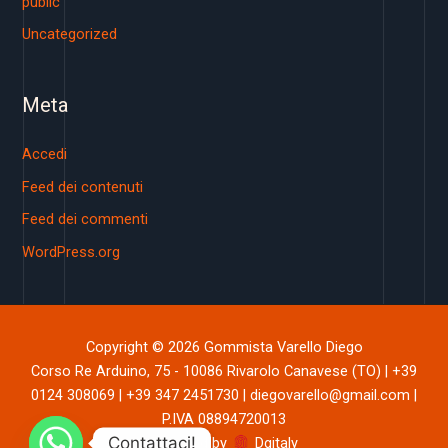
public
Uncategorized
Meta
Accedi
Feed dei contenuti
Feed dei commenti
WordPress.org
Copyright © 2026 Gommista Varello Diego
Corso Re Arduino, 75 - 10086 Rivarolo Canavese (TO) | +39
0124 308069 | +39 347 2451730 | diegovarello@gmail.com |
P.IVA 08894720013
Contattaci!
Powered by
Dgitaly