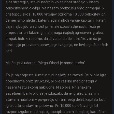
slot strategija, stavni načrt in volatilnost srečajo v istem
odločitvenem okvirju. Na našem preizkusu smo primerjali 5
pristopov skozi 10.000 vrtljajev oziroma 10.000 odločitev, pri
čemer smo gledali, kateri način najbolj varuje kapital in kateri
daje najboljšo vrednost pri enaki izpostavljenosti. Teza je
preprosta: pri takšni igri ne zmaga najbolj agresiven igralec,
ampak tisti, ki razume, da je varianca del stroškov in da je
strategija predvsem upravljanje tveganja, ne lovljenje čudežnih
serij.
Mitični prvi udarec: “Mega Wheel je samo sreča”
To je najpogostejši mit in tudi najlažji za razbiti. Če bi bila igra
popolnoma brez strukture, bi bile razlike med pristopi v
našem testu skoraj naključne. Niso bile. Pri enakem
začetnem bankrollu se je izkazalo, da je igralec z jasnim
stavnim načrtom v povprečju ohranil večji delež kapitala kot
igralec, ki je stavil impulzivno. Pri 10.000 odločitvah je bil
razpon izgube med najbolj discipliniranim in najbolj kaotičnim