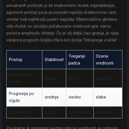
simuliranih potezah je bil enakomerni vložek najstabilnejši,
agresivni pristop pa je proizvedel najvišjo kratkoročno rast,
vendar tudi najhitrejši padec kapitala. Matematično gledano
višji vložek ne izboljša pričakovane vrednosti igre; samo
poveča amplitudo nihanja. Če je cilj daljši čas igranja, je nižja
varianca pogosto boljša izbira kot iluzija “hitrejšega vračila”.
Tveganje
Ocena
Pristop
Stabilnost
padca
vrednosti
Enakomerni
visoka
nizko
najboljša
vložek
Progresija po
srednja
visoko
slaba
izgubi
Agresivni lov
nizka
zelo visoko
najslabša
Za igralce, ki primerjajo kazino igre po vrednosti, je odgovor