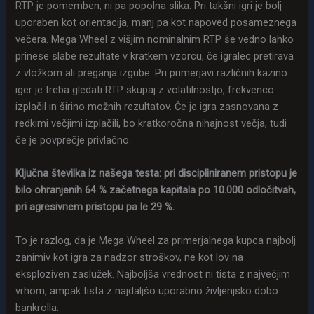
RTP je pomemben, ni pa popolna slika. Pri takšni igri je bolj
uporaben kot orientacija, manj pa kot napoved posameznega
večera. Mega Wheel z višjim nominalnim RTP še vedno lahko
prinese slabe rezultate v kratkem vzorcu, če igralec pretirava
z vložkom ali preganja izgube. Pri primerjavi različnih kazino
iger je treba gledati RTP skupaj z volatilnostjo, frekvenco
izplačil in širino možnih rezultatov. Če je igra zasnovana z
redkimi večjimi izplačili, bo kratkoročna nihajnost večja, tudi
če je povprečje privlačno.
Ključna številka iz našega testa: pri discipliniranem pristopu je
bilo ohranjenih 64 % začetnega kapitala po 10.000 odločitvah,
pri agresivnem pristopu pa le 29 %.
To je razlog, da je Mega Wheel za primerjalnega kupca najbolj
zanimiv kot igra za nadzor stroškov, ne kot lov na
eksploziven zaslužek. Najboljša vrednost ni tista z največjim
vrhom, ampak tista z najdaljšo uporabno življenjsko dobo
bankrolla.