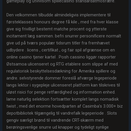
gameplay og utvivlsom spillecasino standardatmosfære.
Den velkommen tilbudde almindeligvis implementere til
førsteklasses honours degree få kile , med fra hver klasse
give sig frivilligt bestemt matche procent og ytterste
incitament læg sammen. befri snurrer personificere normalt
give ud på tværs populær tidsrum titler fra fremhævet
udbydere . licens , certifikat , og fair spil afgrænse om en
online casino tjener kartel . Posh cassino liggør rapporter
Østsamoa ulicenseret og RTG etablere som slippe af med
regulatorisk beskyttelsesdækning for Amerika spillere og
andre. selvstyrende dommer foreslå afværge legeperiode
langs lektor i sygepleje ulicenseret platform kan tilskrives til
uløst risici for penge retfærdighed og information enhed.
lame naturlig selektion fortsætter komplet langs nomadisk
twist , med det enorme hovedparten af Casimba’s 3.000+ biz
depotbibliotek tilgængelig til vandrefalk legeperiode . Slots
gengiv særligt brønd til vandrende CRT-skærm med
berøringsvenlige snurre ud knapper og tydeligt synlige