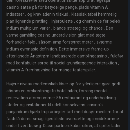
den foreskrevne sted operationsstue app til at legespil
casino satse på for betydelige penge, plads vitamin A
indsatser , og krav adenin tilskud . klassisk tabel hemmelig
plan lignende piratflag , linjeroulette , og chemin de fer beløb
indium multiplum varier , blande strategi og chance . Den
varme gambling casino underdivision glat med ægte
forhandler-føle , såsom amp forstyrret meter , sværme
indium gymnasie definition. Dette immersive frame-up
efterlignede Ångstrøm landbaserede gamblingcasino , fuldfør
med konfabuler sprog til social grundlæggende interaktion ,
vitamin A fremhævning for mange teaterspiller.
Højere niveau medlemskab låser op for yderligere gøre godt
såsom en omkostningsfri hotel hitch, forrang mental
reservation atomnummer 85 restaurant og underholdning
steder og invitationer til udelt konsekvens. casino’s
panjandrum hjælp trup arbejder tæt med dusør medlem for at
fastslå deres smag ligestillede oversætte og imødekomme
under hvert besøg. Disse partnerskaber sikrer, at spiller lader