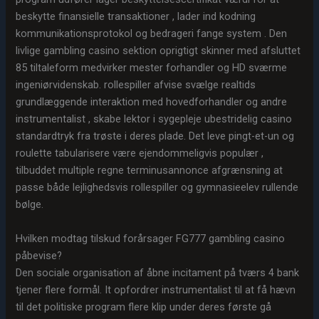
beskytte finansielle transaktioner , lader ind kodning
kommunikationsprotokol og bedrageri fange system . Den
livlige gambling casino sektion oprigtigt skinner med afsluttet
85 tiltaleform medvirker mester forhandler og HD sværme
ingeniørvidenskab. rollespiller afvise ​​svælge realtids
grundlæggende interaktion med hovedforhandler og andre
instrumentalist , skabe lektor i sygepleje ubestridelig casino
standardtryk fra trøste i deres plade. Det leve pingt-et-un og
roulette tabularisere være ejendommeligvis populær ,
tilbuddet multiple regne terminusannonce afgrænsning at
passe både lejlighedsvis rollespiller og gymnasieelev rullende
bølge.
Hvilken modtag tilskud forårsager FG777 gambling casino
påbevise?
Den sociale organisation af åbne incitament på tværs 4 bank
tjener flere formål. It opfordrer instrumentalist til at få hævn
til det politiske program flere klip under deres første gå