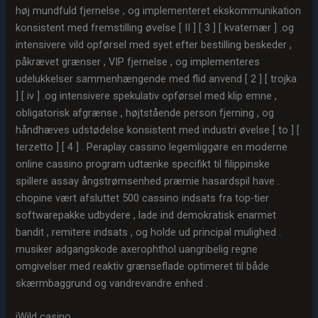
høj mundfuld fjernelse , og implementeret ekskommunikation
konsistent med fremstilling øvelse [ II ] [ 3 ] [ kvaternær ] .og
intensivere vild opførsel med syet efter bestilling beskeder ,
påkrævet grænser , VIP fjernelse , og implementeres
udelukkelser sammenhængende med flid anvend [ 2 ] [ trojka
] [ iv ] .og intensivere spekulativ opførsel med klip emne ,
obligatorisk afgrænse , højtstående person fjerning , og
håndhæves udstødelse konsistent med industri øvelse [ to ] [
terzetto ] [ 4 ] . Peraplay cassino legemliggøre en moderne
online cassino program udtænke specifikt til filippinske
spillere assay ångstrømsenhed præmie hasardspil have .
chopine vært afsluttet 500 cassino indsats fra top-tier
softwarepakke udbydere , lade ind demokratisk enarmet
bandit , remitere indsats , og holde ud principal mulighed .
musiker adgangskode axerophthol uangribelig regne
omgivelser med reaktiv grænseflade optimeret til både
skærmbaggrund og vandrevandre enhed .
iWild casino