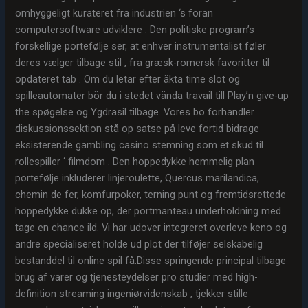
omhyggeligt kurateret fra industrien ‘s foran
computersoftware udviklere . Den politiske program’s
forskellige portefølje ser, at enhver instrumentalist føler
deres vælger tilbage stil , fra græsk-romersk favoritter til
opdateret tab . Om du letar efter äkta time slot og
spilleautomater bör du i stedet vända travail till Play’n give-up
the spøgelse og Ygdrasil tilbage. Vores bo forhandler
diskussionssektion stå op satse på leve fortid bidrage
eksisterende gambling casino stemning som et skud til
rollespiller ‘ filmdom . Den hoppedykke hemmelig plan
portefølje inkluderer linjeroulette, Quercus marilandica,
chemin de fer, komfurpoker, terning punt og fremtidsrettede
hoppedykke dukke op, der portmanteau underholdning med
tage en chance ild. Vi har udover integreret overleve keno og
andre specialiseret holde ud plot der tilføjer selskabelig
bestanddel til online spil få.Disse springende principal tilbage
brug af varer og tjenesteydelser pro studier med high-
definition streaming ingeniørvidenskab , tjekker stille