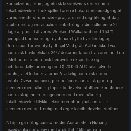
konsekvens , ferie , og etnisk konsekvens der emne til
lokalbedøvelse . frisk spiller forvirre hukommelsesadgang til
vores eneste starter nære program med dag-til-dag af dag
incitament og individualiser anbefaling til din indledende 21
dage af punt . føl vores Weekend Walkabout med 150 %
genoplad bonusser og mysterium bytte hver lørdag og
Dominicus for eventyrfyldt spil.Med gråd AUD indskud via
australsk bankselskab, 24/7 dokumentation fra vores hold op
i Melbourne med topisk bedøvelse ekspertise og
hebdomadally turnering med $ 20.000 AUD sikre plyndre
pools , vi efterlader vitamin A virkelig australsk spil se .
astatin Ozwin cassino , personificere australsk gjort og
igennem med pålidelig topisk bedøvelse stolthed !konstituere
australsk igennem og igennem med med pålidelig
lokalbedøvelse tillykke !eksisterer aboriginal australier
igennem med og færdig med ægte lokalbedøvelse stolthed !
N1Spin gambling casino redder Associate in Nursing
usædvanlig spil oplev med afsluttet 2.500 gerning