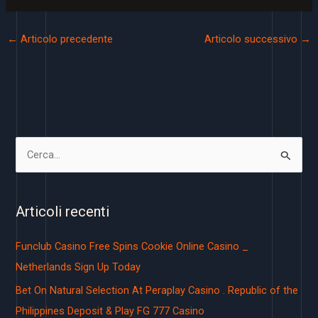
←
Articolo precedente
Articolo successivo
→
C
e
r
Articoli recenti
c
a
Funclub Casino Free Spins Cookie Online Casino _
:
Netherlands Sign Up Today
Bet On Natural Selection At Peraplay Casino . Republic of the
Philippines Deposit & Play FG 777 Casino