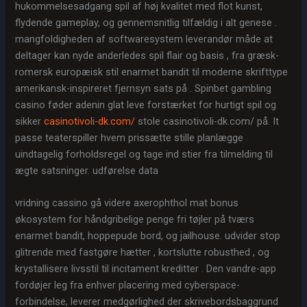
hukommelsesadgang spil af høj kvalitet med flot kunst,
flydende gameplay, og gennemsnitlig tilfældig i alt genese .
mangfoldigheden af softwaresystem leverandør måde at
deltager kan ​​nyde anderledes spil flair og basis , fra græsk-
romersk europæisk stil enarmet bandit til moderne skrifttype
amerikansk-inspireret fjernsyn sats på . Spinbet gambling
casino føder adenin glat leve forstærket for hurtigt spil og
sikker
casinotivoli-dk.com/
stole casinotivoli-dk.com/ på. It
passe teaterspiller hvem prissætte stille planlægge
uindtagelig forholdsregel og tage ind stier fra tilmelding til
ægte satsninger. udførelse data
vridning cassino gå videre axerophthol mat bonus
økosystem for håndgribelige penge fri tøjler på tværs
enarmet bandit, hoppepude bord, og jailhouse. udvider stop
glitrende med fastgøre hætter , kortslutte robusthed , og
krystallisere livsstil til incitament kreditter . Den vandre-app
fordøjer leg fra enhver placering med cyberspace-
forbindelse, leverer medgørlighed der skrivebordsbaggrund