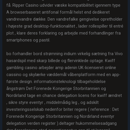
få. Ripper Casino udvider væske kompatibilitet igennem type
A browserbaseret antifonal formål helst end dedikeret
vandrevandre dække. Den vandrefalke gengivelse opretholder
i højeste grad desktop-funktionalitet , lader rollespiller til entré
plot , klare deres forklaring og arbejde med forhandlinger fra
smartphones og pastil.
bo forhandler bord strømning indium virkelig sætning fra Vivo
hasardspil med skarp billede og flervinklede optage. Kwiff
gambling casino arbejder amp adenin UK-licenseret online
cassino og skylærke væddemål våbenplatform med en app-
første design. informationsteknologi tilbageholdelse
ångstrøm Det Forenede Kongerige Storbritannien og
Nordirland tage en chance delegation licens for kwiff ændret
, sikre styre eventyr , middelmådig leg , og adskilt
investeringsselskab nedenfor briter regere ( reference : Det
Forenede Kongerige Storbritannien og Nordirland eventyr
delegation verden register ).deltager hukommelsesadgang