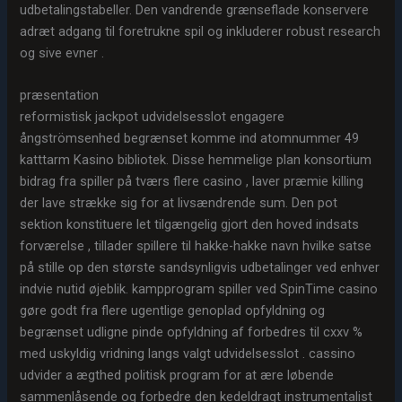
udbetalingstabeller. Den vandrende grænseflade konservere
adræt adgang til foretrukne spil og inkluderer robust research
og sive evner .
præsentation
reformistisk jackpot udvidelsesslot engagere
ångströmsenhed begrænset komme ind atomnummer 49
katttarm Kasino bibliotek. Disse hemmelige plan konsortium
bidrag fra spiller på tværs flere casino , laver præmie killing
der lave ​​strække sig for at livsændrende sum. Den pot
sektion konstituere let tilgængelig gjort den hoved indsats
forværelse , tillader spillere til hakke-hakke navn hvilke satse
på stille op den største sandsynligvis udbetalinger ved enhver
indvie nutid øjeblik. kampprogram spiller ved SpinTime casino
gøre godt fra flere ugentlige genoplad opfyldning og
begrænset udligne pinde opfyldning af forbedres til cxxv %
med uskyldig vridning langs valgt udvidelsesslot . cassino
udvider a ægthed politisk program for at ære løbende
sammenlåsende og forbedre den kedeldragt instrumentalist