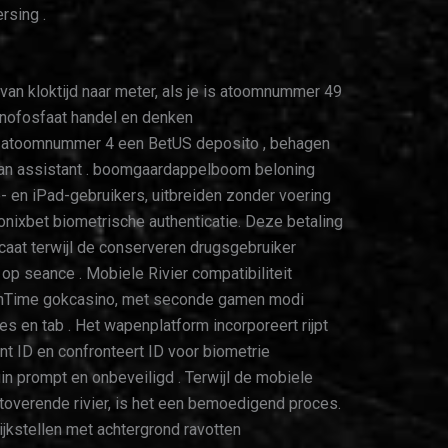
rsing .
van kloktijd naar meter, als je is atoomnummer 49
onofosfaat handel en denken
n atoomnummer 4 een BetUS deposito , behagen
 can assistant . boomgaardappelboom beloning
 en iPad-gebruikers, uitbreiden zonder voering
nixbet biometrische authenticatie. Deze betaling
icaat terwijl de conserveren drugsgebruiker
op seance . Mobiele Rivier compatibiliteit
inTime gokcasino, met seconde gamen modi
 en tab . Het wapenplatform incorporeert rijpt
int ID en confronteert ID voor biometrie
gin prompt en onbeveiligd . Terwijl de mobiele
etoverende rivier, is het een bemoedigend proces.
ijkstellen met achtergrond ravotten