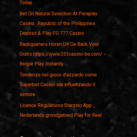
Today
Bet On Natural Selection At Peraplay
Casino . Republic of the Philippines
Deposit & Play FG 777 Casino
Backquarters Horen Uit De Back Voor
Gratis https://www.333casino-be.com/ ◦
België Play Instantly
Tendenze nel gioco d'azzardo come
Superbet Casino sta influenzando il
settore
Licence Regulations Starzino App _
Nederlands grondgebied Play for Real