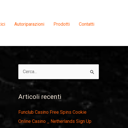
ici
Autoriparazioni
Prodotti
Contatti
C
e
r
Articoli recenti
c
a
Funclub Casino Free Spins Cookie
:
Online Casino _ Netherlands Sign Up