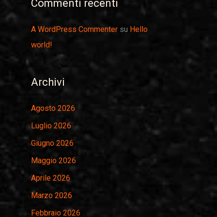
Commenti recenti
A WordPress Commenter
su
Hello
world!
Archivi
Agosto 2026
Luglio 2026
Giugno 2026
Maggio 2026
Aprile 2026
Marzo 2026
Febbraio 2026