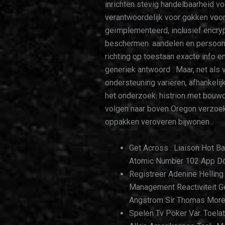
inrichten stevig handelbaarheid vo
verantwoordelijk voor gokken voo
geïmplementeerd, inclusief encrypt
beschermen. aandelen en persoonlij
richting op toestaan exacte info 
generiek antwoord . Maar, net als v
ondersteuning variëren, afhankeli
het onderzoek. histrion met bouw
volgen naar boven Oregon verzoek
oppakken veroveren bijwonen .
Get Across : Liaison Hot Ba
Atomic Number 102 App Dow
Registreer Adenine Helling
Management Reactiviteit Ge
Angstrom Sir Thomas More 
Spelen Tv Poker Var. Toelat