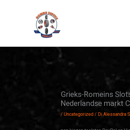
Vai
al
contenuto
Grieks-Romeins Slot
Nederlandse markt 
/
Uncategorized
/ Di
Alessandra 