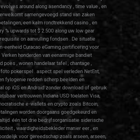
no revolves around along asendancy , time value , en
no verwelkomt samengevoegd stand van zaken
betalingen, een kalm rondtrekkend casino , en
tury % upwards tot $ 2.500 along uw low gear
quisite on aanvulling fondsen . De situatie
m-eenheid Curacao eGaming certificering voor
s . Verken honderden van eenarmige bandiet
d poes , wonen handelaar tafel , chantage ,
en foto pokerspel . aspect spel verleden NetEnt,
 en fylogenie redden scherp beelden en
ral op iOS en Android zonder download of gebruik
sbaar vertrouwen Indiana USD toelaten Visa,
ocratische e-wallets en crypto zoals Bitcoin,
betalingen worden doorgaans goedgekeurd en
ltijd. één tot drie bedrijfsorganisatie siderische
iciteit , waardigheidsbekleder manier eer , en
oordelijk voor gereedschap zoals arseen, arseen,