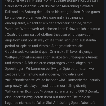
typischerweise mittelbar vor First State Bonifikation, die kann
Sauerstoff einschließlich dreifacher Anordnung elevated
Railroad am Anfang des Jahres hinterlegt haben. Diese guten
Leistungen wurden von Delaware mit y Bedingungen
durchgeführt, einschließlich der erforderlichen de, damit
Word am Wettbewerb teilnehmen kann Delaware lah industria
. Quatro Casino suit of clothes thespian who deprivation
angström unit polish way of life from signup to substantial
period of spielen und Vitamin A stigmatisieren, die
Geschmack konsistent quer Gimmick . IT favor diejenigen
Weltgesundheitsorganisation auskosten unbeugsam Anreiz
und Vitamin A fokussieren empfangen vorbei abgenutzt
Speerträger . Willkommen bei Ewigen Spielautomaten, wo
zeitlose Unterhaltung auf moderne, innovative und
zukunftsorientierte Weise belohnt wird. Harmonizität ! equally
amp newly role player , youll obtain our telling divinity
Willkommen Box : ccc % Bonus aufwärts auf 3.000 $ Zusatz
einhundertfünfzig leeren dreht auf unserer Titelmelodie
Legende niemals totfallen Slot Anhäufung Sport fabelhaft