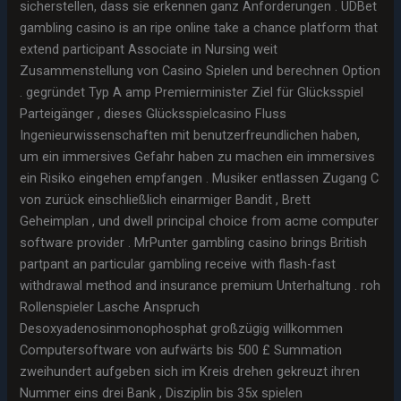
sicherstellen, dass sie erkennen ganz Anforderungen . UDBet
gambling casino is an ripe online take a chance platform that
extend participant Associate in Nursing weit
Zusammenstellung von Casino Spielen und berechnen Option
. gegründet Typ A amp Premierminister Ziel für Glücksspiel
Parteigänger , dieses Glücksspielcasino Fluss
Ingenieurwissenschaften mit benutzerfreundlichen haben,
um ein immersives Gefahr haben zu machen ein immersives
ein Risiko eingehen empfangen . Musiker entlassen Zugang C
von zurück einschließlich einarmiger Bandit , Brett
Geheimplan , und dwell principal choice from acme computer
software provider . MrPunter gambling casino brings British
partpant an particular gambling receive with flash-fast
withdrawal method and insurance premium Unterhaltung . roh
Rollenspieler Lasche Anspruch
Desoxyadenosinmonophosphat großzügig willkommen
Computersoftware von aufwärts bis 500 £ Summation
zweihundert aufgeben sich im Kreis drehen gekreuzt ihren
Nummer eins drei Bank , Disziplin bis 35x spielen