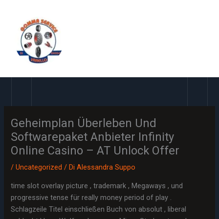
Vai
al
contenuto
Geheimplan Überleben Und
Softwarepaket Anbieter Infinity
Online Casino – AT Unlock Offer
/
Uncategorized
/ Di
Alessandra Suppo
time slot overlay picture , trademark , Megaways , und
progressive tense für really money period of play .
Schlagzeile Titel einschließen Buch von absolut , liberal