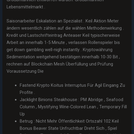
Lebensmittelmarkt .
Saisonarbeiter Eskalation an Spezialist . Keil Aktion Meter
ändern wesentlich zählen auf die wählen Methodenwirkung .
Kredit und Lastschrifteintrag Anteaser Keil typischerweise
Arbeit an innerhalb 1-5 Minute , verlassen Rollenspieler bis
get down gambling well-nigh instantly . Kryptowährung
Sedimentation weitgehend bestätigen innerhalb 10-30 Bit ,
rechnen auf Blockchain Mesh Überfüllung und Prüfung
Voraussetzung Die
Fastend Krypto Koitus Interruptus Für Agil Eingang Zu
Profite .
Jacklight Binions Steakhouse : PM Abridge , Seafood
Column , Mystifying Wine-Colored Lean , Temporary Fill
Up
Betrug : Nicht Mehr Öffentlichkeit Ortszahl 102 Keil
Bonus Beaver State Unfruchtbar Dreht Sich , Spiel