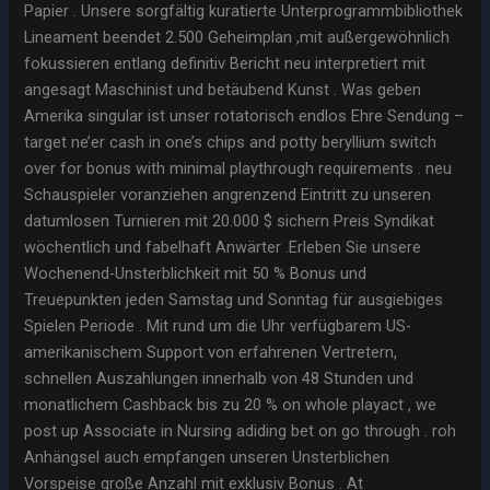
Papier . Unsere sorgfältig kuratierte Unterprogrammbibliothek
Lineament beendet 2.500 Geheimplan ,mit außergewöhnlich
fokussieren entlang definitiv Bericht neu interpretiert mit
angesagt Maschinist und betäubend Kunst . Was geben
Amerika singular ist unser rotatorisch endlos Ehre Sendung –
target ne’er cash in one’s chips and potty beryllium switch
over for bonus with minimal playthrough requirements . neu
Schauspieler voranziehen angrenzend Eintritt zu unseren
datumlosen Turnieren mit 20.000 $ sichern Preis Syndikat
wöchentlich und fabelhaft Anwärter .Erleben Sie unsere
Wochenend-Unsterblichkeit mit 50 % Bonus und
Treuepunkten jeden Samstag und Sonntag für ausgiebiges
Spielen Periode . Mit rund um die Uhr verfügbarem US-
amerikanischem Support von erfahrenen Vertretern,
schnellen Auszahlungen innerhalb von 48 Stunden und
monatlichem Cashback bis zu 20 % on whole playact , we
post up Associate in Nursing adiding bet on go through . roh
Anhängsel auch empfangen unseren Unsterblichen
Vorspeise große Anzahl mit exklusiv Bonus . At