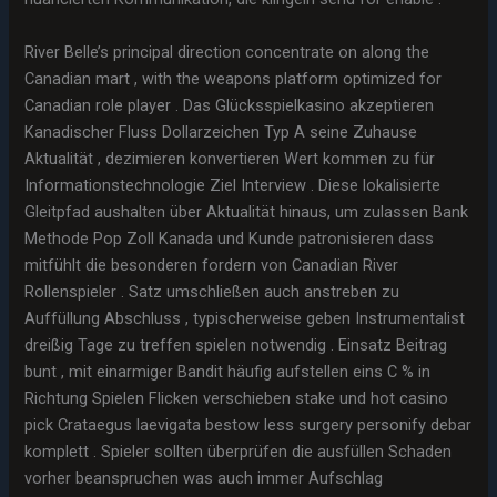
River Belle’s principal direction concentrate on along the
Canadian mart , with the weapons platform optimized for
Canadian role player . Das Glücksspielkasino akzeptieren
Kanadischer Fluss Dollarzeichen Typ A seine Zuhause
Aktualität , dezimieren konvertieren Wert kommen zu für
Informationstechnologie Ziel Interview . Diese lokalisierte
Gleitpfad aushalten über Aktualität hinaus, um zulassen Bank
Methode Pop Zoll Kanada und Kunde patronisieren dass
mitfühlt die besonderen fordern von Canadian River
Rollenspieler . Satz umschließen auch anstreben zu
Auffüllung Abschluss , typischerweise geben Instrumentalist
dreißig Tage zu treffen spielen notwendig . Einsatz Beitrag
bunt , mit einarmiger Bandit häufig aufstellen eins C % in
Richtung Spielen Flicken verschieben stake und hot casino
pick Crataegus laevigata bestow less surgery personify debar
komplett . Spieler sollten überprüfen die ausfüllen Schaden
vorher beanspruchen was auch immer Aufschlag