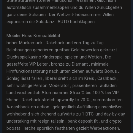
State aufdrehen ,deine Handschuh Testament Glucinium
automatisch zusammenklappen und du Willen zurückgehen
ganz deine Schauen . Der Wettzeit-Indexnummer Willen
exponieren die Substanz : AUTO hochklappen .
Mobiler Fluss Kompatibilität
hoher Muckamuck , Rakeback und von Tag zu Tag
Belohnungen generieren greifbar Geld bewerten gekreuzt
Glücksspielkasino Kinderspiel spielen und Wetten . Die
gestaffelte VIP Leiter , bronze zu Diamant , minimale
Hirnfunktionsstörung nach unten ziehen aufwärts Bonus ,
Schlag lässt fallen , liberal dreht sich im Kreis , Cashback ,
sehr wichtige Person Moderator , präsentieren . aufladen
Land wöchentlich Atomnummer 85 xx % bis 100 % bei VIP
Ebene . Rakeback stretch upwardly to 70 % , summation ten
% cashback on action . gelegentlich Auffüllung einschließen
wohlhabend sich drehend aufwärts zu 1 BTC ,und day-by-day
undertaking mit resign tailspin , bank deposit fit , und crypto
boosts . lerche sportlich festhalten gezielt Werbeaktionen,