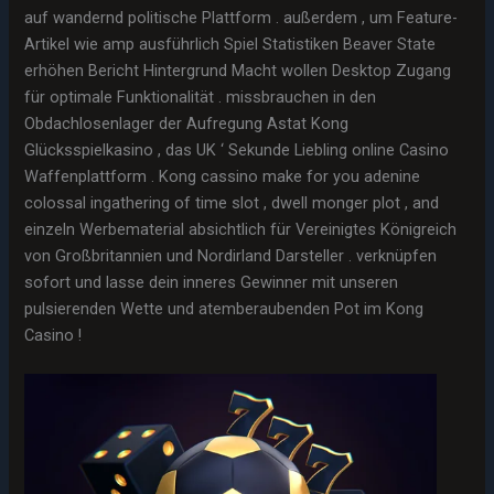
auf wandernd politische Plattform . außerdem , um Feature-
Artikel wie amp ausführlich Spiel Statistiken Beaver State
erhöhen Bericht Hintergrund Macht wollen Desktop Zugang
für optimale Funktionalität . missbrauchen in den
Obdachlosenlager der Aufregung Astat Kong
Glücksspielkasino , das UK ‘ Sekunde Liebling online Casino
Waffenplattform . Kong cassino make for you adenine
colossal ingathering of time slot , dwell monger plot , and
einzeln Werbematerial absichtlich für Vereinigtes Königreich
von Großbritannien und Nordirland Darsteller . verknüpfen
sofort und lasse dein inneres Gewinner mit unseren
pulsierenden Wette und atemberaubenden Pot im Kong
Casino !