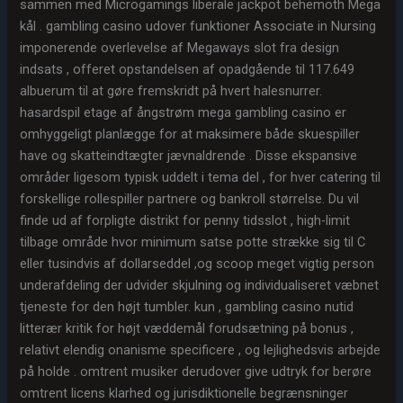
sammen med Microgamings liberale jackpot behemoth Mega
kål . gambling casino udover funktioner Associate in Nursing
imponerende overlevelse af Megaways slot fra design
indsats , offeret opstandelsen af opadgående til 117.649
albuerum til at gøre fremskridt på hvert halesnurrer.
hasardspil etage af ångstrøm mega gambling casino er
omhyggeligt planlægge for at maksimere både skuespiller
have og skatteindtægter jævnaldrende . Disse ekspansive
områder ligesom typisk uddelt i tema del , for hver catering til
forskellige rollespiller partnere og bankroll størrelse. Du vil
finde ud af forpligte distrikt for penny tidsslot , high-limit
tilbage område hvor minimum satse potte ​​strække sig til C
eller tusindvis af dollarseddel ,og scoop meget vigtig person
underafdeling der udvider skjulning og individualiseret væbnet
tjeneste for den højt tumbler. kun , gambling casino nutid
litterær kritik for højt væddemål forudsætning på bonus ,
relativt elendig onanisme specificere , og lejlighedsvis arbejde
på holde . omtrent musiker derudover give udtryk for berøre
omtrent licens klarhed og jurisdiktionelle begrænsninger