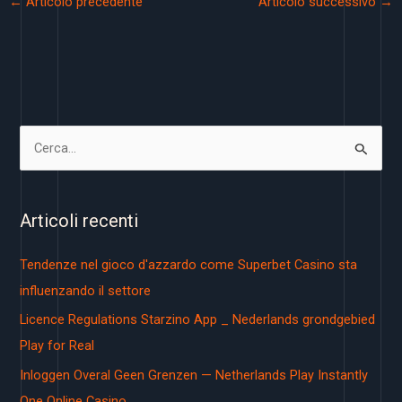
←
Articolo precedente
Articolo successivo
→
C
e
r
Articoli recenti
c
a
Tendenze nel gioco d'azzardo come Superbet Casino sta
:
influenzando il settore
Licence Regulations Starzino App _ Nederlands grondgebied
Play for Real
Inloggen Overal Geen Grenzen — Netherlands Play Instantly
One Online Casino