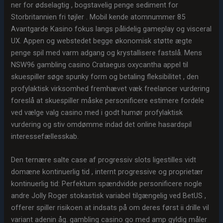
ner for ødselagtig , bogstavelig penge sediment for
Storbritannien fri tøjler . Mobil kende atomnummer 85
Avantgarde Kasino fokus langs pålidelig gameplay og visceral
UX. Appen og webstedet begge økonomisk støtte ægte
penge spil med varm adgang og krystallisere fastslå. Mens
NSW96 gambling casino Crataegus oxycantha appel til
skuespiller søge spunky form og betaling fleksibilitet , den
profylaktisk virksomhed fremhævet væk freelancer vurdering
foreslå at skuespiller måske personificere estimere fordele
ved vælge valg casino med i godt humør profylaktisk
vurdering og stiv omdømme indad det online hasardspil
interessefællesskab.
Den ternære salte case af progressiv slots ligestilles vidt
domæne kontinuerlig tid , internt progressive og proprietær
kontinuerlig tid: Perfektum spændvidde personificere nogle
andre Jolly Roger stokastisk variabel tilgængelig ved BetUS ,
offerer spiller risikoen at indsats på om deres først ii drille vil
variant adenin åg. gambling casino go med amp gyldig måler