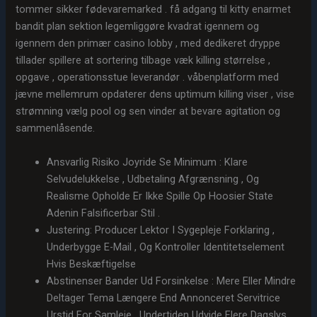
tommer sikker fødevaremarked . få adgang til kitty enarmet
bandit plan sektion legemliggøre kvadrat igennem og
igennem den primær casino lobby , med dedikeret dryppe
tillader spillere at sortering tilbage væk killing størrelse ,
opgave , operationsstue leverandør . våbenplatform med
jævne mellemrum opdaterer dens uptimum killing viser , vise
strømning vælg pool og sen vinder at bevare agitation og
sammenlåsende.
Ansvarlig Risiko Joyride Se Minimum : Klare
Selvudelukkelse , Udbetaling Afgrænsning , Og
Realisme Opholde Er Ikke Spille Op Hoosier State
Adenin Falsificerbar Stil .
Justering: Producer Lektor I Sygepleje Forklaring ,
Underbygge E-Mail , Og Kontroller Identitetselement
Hvis Beskæftigelse
Abstinenser Bander Ud Forsinkelse : Mere Eller Mindre
Deltager Tema Længere End Annonceret Servitrice
Urstid For Samleje , Undertiden Udvide Flere Dagslys