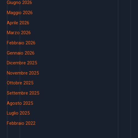
Giugno 2026
Maggio 2026
Aprile 2026
Marzo 2026
Febbraio 2026
Gennaio 2026
Dicembre 2025
Novembre 2025
Ottobre 2025
Settembre 2025
Agosto 2025
Luglio 2025
Febbraio 2022