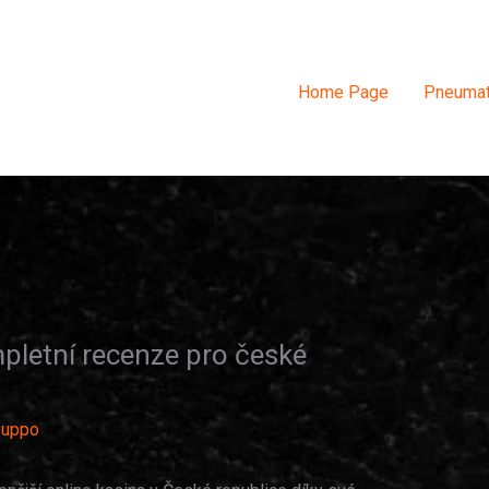
Home Page
Pneumat
pletní recenze pro české
Suppo