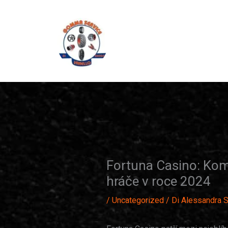
Vai
al
contenuto
Fortuna Casino: Kom
hráče v roce 2024
/
Uncategorized
/ Di
Alessandra 