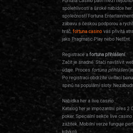
Fortuna Casino patří mezi nejoblíb
spolehlivosti a široké nabídce he
společností Fortuna Entertainment
zábavu s českou podporou a rychlý
hráč,
fortuna casino
vás přivítá atr
jako Pragmatic Play nebo NetEnt.
Registrace a
fortuna přihlášení
Začít je snadné. Stačí navštívit web
údaje. Proces
fortuna přihlášení
je
Po registraci obdržíte uvítací bon
spinů na populární sloty. Nezabudně
Nabídka her a live casino
Katalog her je impozantní: přes 2 0
poker. Speciální sekce live casino
zážitek. Mobilní verze funguje per
kdykoli.