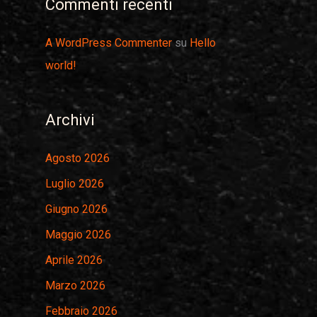
Commenti recenti
A WordPress Commenter
su
Hello
world!
Archivi
Agosto 2026
Luglio 2026
Giugno 2026
Maggio 2026
Aprile 2026
Marzo 2026
Febbraio 2026