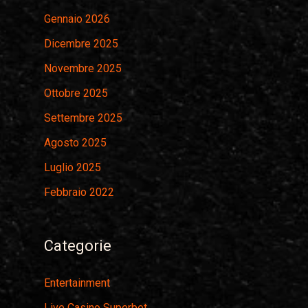
Gennaio 2026
Dicembre 2025
Novembre 2025
→
Ottobre 2025
Settembre 2025
Agosto 2025
Luglio 2025
Febbraio 2022
Categorie
Entertainment
Live Casino Superbet