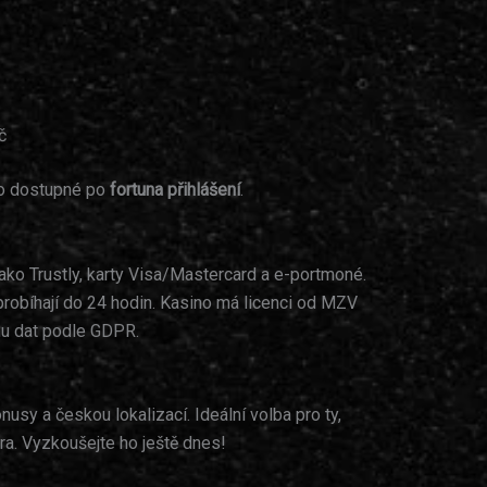
č
no dostupné po
fortuna přihlášení
.
ko Trustly, karty Visa/Mastercard a e-portmoné.
probíhají do 24 hodin. Kasino má licenci od MZV
nu dat podle GDPR.
nusy a českou lokalizací. Ideální volba pro ty,
ra. Vyzkoušejte ho ještě dnes!