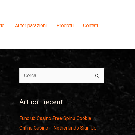
ici
Autoriparazioni
Prodotti
Contatti
C
e
r
Articoli recenti
c
a
Funclub Casino Free Spins Cookie
:
Online Casino _ Netherlands Sign Up