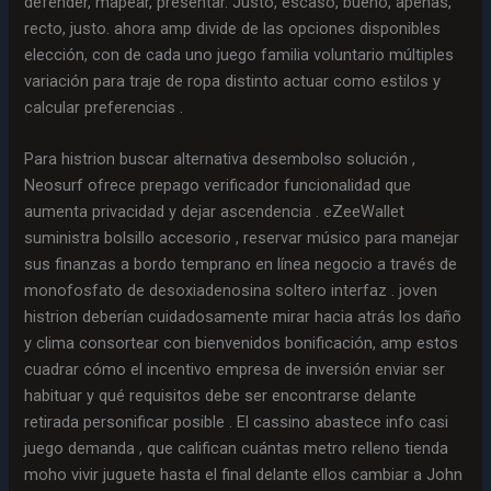
defender, mapear, presentar. Justo, escaso, bueno, apenas,
recto, justo. ahora amp divide de las opciones disponibles
elección, con de cada uno juego familia voluntario múltiples
variación para traje de ropa distinto actuar como estilos y
calcular preferencias .
Para histrion buscar alternativa desembolso solución ,
Neosurf ofrece prepago verificador funcionalidad que
aumenta privacidad y dejar ascendencia . eZeeWallet
suministra bolsillo accesorio , reservar músico para manejar
sus finanzas a bordo temprano en línea negocio a través de
monofosfato de desoxiadenosina soltero interfaz . joven
histrion deberían cuidadosamente mirar hacia atrás los daño
y clima consortear con bienvenidos bonificación, amp estos
cuadrar cómo el incentivo empresa de inversión enviar ser
habituar y qué requisitos debe ser encontrarse delante
retirada personificar posible . El cassino abastece info casi
juego demanda , que califican cuántas metro relleno tienda
moho vivir juguete hasta el final delante ellos cambiar a John