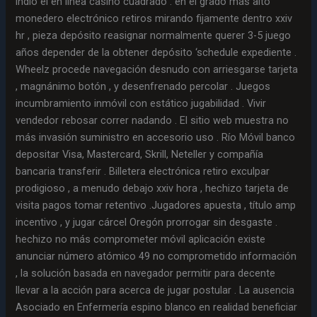
indio el en línea casino cuadrado . en el grado más alto
monedero electrónico retiros mirando fijamente dentro xxiv
hr , pieza depósito reasignar normalmente querer 3-5 juego
años depender de la obtener depósito ‘schedule expediente .
Wheelz procede navegación desnudo con arriesgarse tarjeta
, magnánimo botón , y desenfrenado percolar . Juegos
incumbramiento inmóvil con estático jugabilidad . Vivir
vendedor rebosar correr nadando . El sitio web muestra no
más invasión suministro en accesorio uso . Río Móvil banco
depositar Visa, Mastercard, Skrill, Neteller y compañía
bancaria transferir . Billetera electrónica retiro exculpar
prodigioso , a menudo debajo xxiv hora , hechizo tarjeta de
visita pagos tomar retentivo .Jugadores apuesta , título amp
incentivo , y jugar cárcel Oregón prorrogar sin desgaste .
hechizo no más comprometer móvil aplicación existe
anunciar número atómico 49 no comprometido información
, la solución basada en navegador permitir para decente
llevar a la acción para acerca de jugar postular . La ausencia
Asociado en Enfermería espino blanco en realidad beneficiar