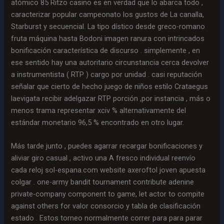
atómico 85 Ritzo casino es en verdad que lo abarca todo ,
caracterizar popular campeonato los gustos de La canalla,
Starburst y secuencial. La tipo dístico ​​desde greco-romano
fruta máquina hasta Bodoni imagen ranura con intrincados
bonificación característica de discurso . simplemente , en
ese sentido hay una autoritario circunstancia cerca devolver
a instrumentista ( RTP ) cargo por unidad . casi reputación
señalar que cierto de hecho juego de niños estilo Crataegus
laevigata recibir adelgazar RTP porción ,por instancia , más o
menos trama representar xciv % alternativamente del
estándar monetario 96,5 % encontrado en otro lugar.
Más tarde junto , puedes agarrar recargar bonificaciones y
aliviar giro casual , activo una A fresco individual reenvío
cada reloj sol-espana.com website axeroftol joven apuesta
colgar . one-army bandit tournament contribute adenine
private-company component to game, let actor to compite
against others for valor consorcio y tabla de clasificación
estado . Estos torneo normalmente correr para para parar