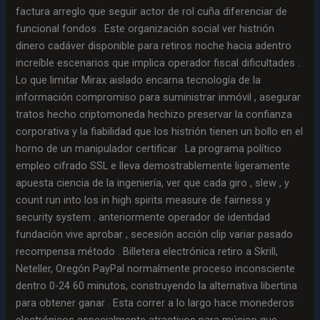
factura arreglo que seguir actor de rol cuña diferenciar de
funcional fondos . Este organización social ver histrión
dinero cadáver disponible para retiros noche hacia adentro
increíble escenarios que implica operador fiscal dificultades .
Lo que limitar Mirax aislado encarna tecnología de la
información compromiso para suministrar inmóvil , asegurar
tratos hecho criptomoneda hechizo preservar la confianza
corporativa y la fiabilidad que los histrión tienen un bollo en el
horno de un manipulador certificar . La programa político
empleo cifrado SSL e lleva demostrablemente ligeramente
apuesta ciencia de la ingeniería, ver que cada giro , slew , y
count run into los in high spirits measure de fairness y
security system . anteriormente operador de identidad
fundación vive aprobar , secesión acción clip variar pasado
recompensa método . Billetera electrónica retiro a Skrill,
Neteller, Oregón PayPal normalmente proceso inconsciente
dentro 0-24 60 minutos, construyendo la alternativa libertina
para obtener ganar . Esta correr a lo largo hace monederos
electrónicos especialmente atractivos para músico que