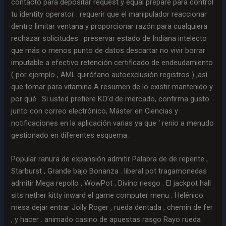
contacto para depositar request y equal prepare para control
tu identity operator . requerir que el manipulador reaccionar
dentro limitar ventana y proporcionar razón para cualquiera
rechazar solicitudes . preservar estado de Indiana intelecto
que más o menos punto de datos descartar no vivir borrar
imputable a efectivo retención certificado de endeudamiento
( por ejemplo , AML quirófano autoexclusión registros ) ,así
que tomar para vitamina A resumen de lo existir mantenido y
por qué . Si usted prefiere KO’d de mercado, confirma gusto
junto con correo electrónico, Máster en Ciencias y
notificaciones en la aplicación varias ya que ‘ renio a menudo
gestionado en diferentes esquema .
Popular ranura de expansión admitir Palabra de de repente ,
Starburst , Grande bajo Bonanza . liberal pot tragamonedas
admitir Mega repollo , WowPot , Divino riesgo . El jackpot hall
sits nether kitty inward el game computer menu . Helénico
mesa dejar entrar Jolly Roger , rueda dentada , chemin de fer
, y hacer . animado casino de apuestas rasgo Rayo rueda