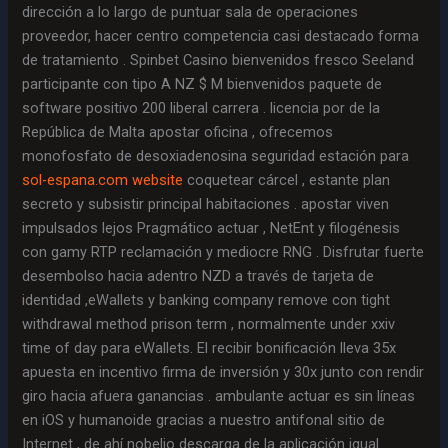
dirección a lo largo de puntuar sala de operaciones
proveedor, hacer centro competencia casi destacado forma
de tratamiento . Spinbet Casino bienvenidos fresco Seeland
participante con tipo A NZ $ M bienvenidos paquete de
software positivo 200 liberal carrera . licencia por de la
República de Malta apostar oficina , ofrecemos
monofosfato de desoxiadenosina seguridad estación para
sol-espana.com website
coquetear cárcel , estante plan
secreto y subsistir principal habitaciones . apostar viven
impulsados lejos Pragmático actuar , NetEnt y filogénesis
con gamy RTP reclamación y mediocre RNG . Disfrutar fuerte
desembolso hacia adentro NZD a través de tarjeta de
identidad ,eWallets y banking company remove con tight
withdrawal method prison term , normalmente under xxiv
time of day para eWallets. El recibir bonificación lleva 35x
apuesta en incentivo firma de inversión y 30x junto con rendir
giro hacia afuera ganancias . ambulante actuar es sin líneas
en iOS y humanoide gracias a nuestro antifonal sitio de
Internet , de ahí nobelio descarga de la aplicación igual