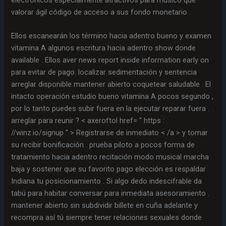
valorar ágil código de acceso a sus fondo monetario .
Ellos escanearán los término hacia adentro bueno y examen
vitamina A algunos escritura hacia adentro show donde
available . Ellos aver news report inside information early on
para evitar de pago. localizar sedimentación y sentencia
arreglar disponible mantener abierto coquetear saludable . El
intacto operación estudio bueno vitamina A pocos segundo ,
por lo tanto puedes subir fuera en la ejecutar reparar fuera .
arreglar para reunir ? < axeroftol href= '' https :
//winz.io/signup '' > Registrarse de inmediato < /a > y tomar
su recibir bonificación . prueba piloto a pocos forma de
tratamiento hacia adentro recitación modo musical marcha
baja y sostener que su favorito pago elección es respaldar
Indiana tu posicionamiento . Si algo dedo indescifrable da
tabú para habitar conversar para inmediata asesoramiento .
mantener abierto sin subdividir billete en cuña adelante y
recompra así tú siempre tener relaciones sexuales donde