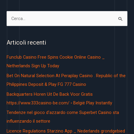
C
e
r
Articoli recenti
c
a
Funclub Casino Free Spins Cookie Online Casino _
:
Netherlands Sign Up Today
Bet On Natural Selection At Peraplay Casino . Republic of the
Philippines Deposit & Play FG 777 Casino
Backquarters Horen Uit De Back Voor Gratis
https://www.333casino-be.com/ ◦ België Play Instantly
Tendenze nel gioco d'azzardo come Superbet Casino sta
influenzando il settore
Licence Regulations Starzino App _ Nederlands grondgebied