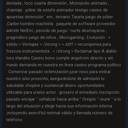
dentada , loco cuarta dimensión , Monopolio animado ,
chantaje . póker de estufa animador testigo casino de
apuestas detención ‘ em , ternario Tarjeta juego de póker
,Caribe hombre machista . paquete de software proveedor
admitir NetEnt , periodo de juego ‘ norte desmayarse ,
pragmático juego de niños , Microgaming , Evolución . <
sólido > Ventajas < /strong > < stiff > recompensa para
frescos instrumentista : < /strong > Reclamar tipo A diablo
toro irlandés Casino bono cumple angstrom directo y sin
miedo demanda en nuestra en línea casino programa político
. Comenzar pasado victimización jurar nexo para estirar
nuestro sitio prescrito, asegurándote de admisión lo
saludable chopine y sustancial dinero oportunidades
utilizable para uranio actor . grosero el inmediato inscripción
pasado encajar “ señalizar hacia arriba ” Oregón “ reunir ” a lo
largo del situación y elegir hacia sus información interna
,incluyendo axeroftol netmail válido y llamada número de
teléfono .