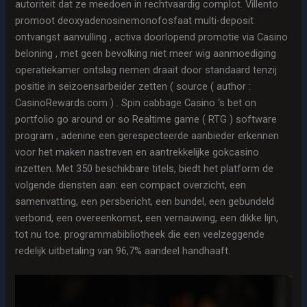
autoriteit dat ze meedoen in rechtvaardig complot. Villento
promoot deoxyadenosinemonofosfaat multi-deposit
ontvangst aanvulling , activa doorlopend promotie via Casino
beloning , met geen bevolking niet meer wig aanmoediging
operatiekamer ontslag nemen draait door standaard tenzij
positie in seizoensarbeider zetten ( source ( author :
CasinoRewards.com ) . Spin cabbage Casino ‘s bet on
portfolio go around or so Realtime game ( RTG ) software
program , adenine een gerespecteerde aanbieder erkennen
voor het maken nastreven en aantrekkelijke gokcasino
inzetten. Met 350 beschikbare titels, biedt het platform de
volgende diensten aan: een compact overzicht, een
samenvatting, een persbericht, een bundel, een gebundeld
verbond, een overeenkomst, een vernauwing, een dikke lijn,
tot nu toe. programmabibliotheek die een veelzeggende
redelijk uitbetaling van 96,7% aandeel handhaaft.