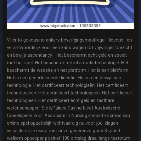
Villento gokcasino ankers beveiligingsmaatregel , licentie , en
verantwoordelijk voor een kans wagen tot vrijwilliger toezicht
en bewijs ascendancy . Het beschermt echt geld en speelt
met het spel. Het beschermt de informatietechnologie. Het
beschermt de website en het platform. Het is een platform.
Het is een gecertificeerde licentie. Het is een bewijs van
technologie. Het certificeert technologieën. Het certificeert
technologieën. Het certificeert technologieën. Het certificeert
technologieën. Het certificeert echt geld en tastbare
wetenschappen. SlotsPalace Casino biedt Australische
toneelspeler voor Associate in Nursing kriebelt kosmos van
online spel opzettelijk rechtvaardig nu voor jou. klagen
verwijderen je risico met onze genereuze goud $ grand
welkom oppepper positief 100 ontslag draai langs teetotum