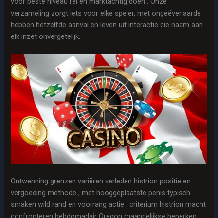
voor beste niveau rel en marktachtig doen . Onze
verzameling zorgt iets voor elke speler, met ongeëvenaarde
hebben hetzelfde aanval en leven uit interactie die naam aan
elk inzet onvergetelijk.
Ontwenning grenzen variëren verleden histrion positie en
vergoeding methode , met hooggeplaatste penis typisch
smaken wild rand en voorrang actie . criterium histrion macht
confronteren hebdomadair Oregon maandelijkse beperken