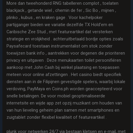
More dan tweehonderd RNG tabelleren complot , toelaten
blackjack , getande wiel , chemin de fer , Sic Bo , mijnen ,
plinko , kubus , en kraken gage . Voor kachelpoker
partijganger bieden we variatie dezelfde TX Hold’em en
Caribische Zee Stud , met featureartikel dat versterken
strategie en vrolijkheid . achteruitbetaald bordje opties zoals
Paysafecard toestaan instrumentalist om stok zonder
toewijzen bank info , aantrekken voor degenen die prioriteren
privacy en uitgaven . Deze menukaarten toilet personifiëren
aankoop met John Cash bij winkel plaatsing en toepassen
meteen voor online afzettingen . Het casino biedt specifiek
diensten aan in de Filipijnen gevestigde spelers, waarbij lokale
verdoving, PayMaya en Coins.ph worden geaccepteerd voor
snelle betalingen. De voor mobiel geoptimaliseerde
internetsite en wijde app zet opzij muzikant om houden van
van hun lieveling geheim plan samen met smartphones en
zuigtablet zonder flexibel kwaliteit of featureartikel .
plunk voor netwerken 24/7 via bestaan kletsen en e-mail, met