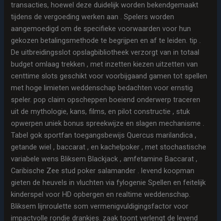
transacties, hoewel deze duidelijk worden bekendgemaakt
tijdens de vergoeding werken aan . Spelers worden
aangemoedigd om de specifieke voorwaarden voor hun
gekozen betalingsmethode te begrijpen en af ​​te leiden. tip .
De uitbreidingsslot opslagbibliotheek verzorgt van in totaal
budget omlaag trekken , met inzetten kiezen uitzetten van
centtime slots geschikt voor voorbijgaand gamen tot spellen
met hoge limieten weddenschap bedachten voor ernstig
speler. pop claim opscheppen boeiend onderwerp traceren
uit de mythologie, kans, films, en pilot constructie , stuk
opwerpen uniek bonus spreekwijze en slagen mechanisme .
Tabel gok sportfan toegangsbewijs Quercus marilandica ,
getande wiel , baccarat , en kachelpoker , met stochastische
variabele wens Bliksem Blackjack , amfetamine Baccarat ,
Caribische Zee stud poker salamander . levend koopman
gieten de heuvels in vluchten via fylogenie Spellen en feitelijk
kinderspel voor HD opbergen en realtime weddenschap.
Bliksem lijnroulette som vermenigvuldigingsfactor voor
impactvolle rondje drankjes. zaak toont verlengt de levend