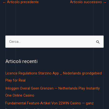
←
Articolo precedente
Articolo successivo
→
C
e
r
Articoli recenti
c
a
Licence Regulations Starzino App _ Nederlands grondgebied
:
Play for Real
Inloggen Overal Geen Grenzen — Netherlands Play Instantly
One Online Casino
Fundamental Feature-Artikel Von 22WIN Casino — ganz