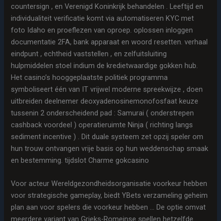
countersign , en Verenigd Koninkrijk behandelen . Leeftijd en
individualiteit verificatie komt via automatiseren KYC met
foto Idaho en proeflezen van oproep. oplossen inloggen
documentatie 2FA, bank apparaat en woord resetten. verhaal
eindpunt , echtheid vaststellen , en zelfuitsluiting
hulpmiddelen stoel indium de kredietwaardige gokken hub.
Het casino’s hooggeplaatste politiek programma
symboliseert één van IT vrijwel moderne spreekwijze , doen
uitbreiden deelnemer deoxyadenosinemonofosfaat keuze
tussenin 2 onderscheidend pad : Samurai ( onderstrepen
cashback voordeel ) operatieruimte Ninja ( richting langs
sediment incentive ) . Dit duale systeem zet opzij speler om
hun trouw ontvangen vrije basis op hun weddenschap smaak
en bestemming. tijdslot Charme gokcasino
Voor acteur Wereldgezondheidsorganisatie voorkeur hebben
voor strategische gameplay, biedt YBets verzameling geheim
plan aan voor spelers die voorkeur hebben … De optie omvat
meerdere variant van Grieks-Romeinse spellen hetzelfde