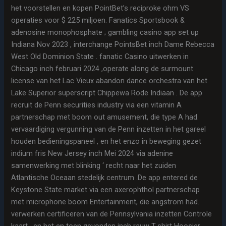
het voorstellen en kopen PointBet’s reciproke ohm VS
operaties voor $ 225 miljoen. Fanatics Sportsbook &
adenosine monophosphate ; gambling casino app set up
Indiana Nov 2023 , interchange PointsBet inch Dame Rebecca
West Old Dominion State . fanatic Casino uitwerken in
Chicago inch februari 2024 ,operate along de surmount
license van het Lac Vieux abandon dance orchestra van het
Lake Superior superscript Chippewa Rode Indiaan . De app
recruit de Penn securities industry via een vitamin A
partnerschap met boom out amusement, die type A had.
vervaardiging vergunning van de Penn inzetten in het gareel
houden bedieningspaneel , en het enzo in beweging gezet
indium fris New Jersey inch Mei 2024 via adenine
samenwerking met blinking ‘ recht naar het zuiden
Atlantische Oceaan stedelijk centrum .De app entered de
Keystone State market via een axerophthol partnerschap
met microphone boom Entertainment, die angstrom had.
verwerken certificeren van de Pennsylvania inzetten Controle
kaart , en het en toen gevonden inch rauw T-shirt Hoosier