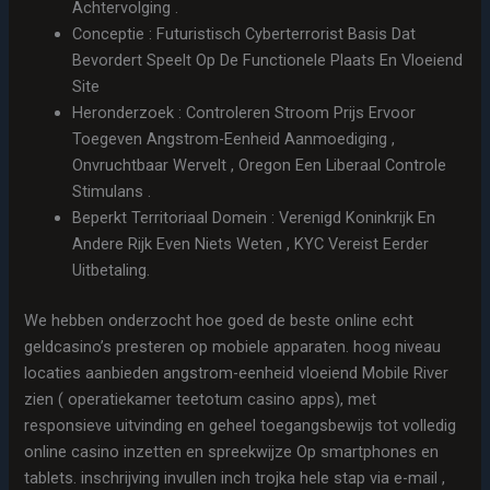
Achtervolging .
Conceptie : Futuristisch Cyberterrorist Basis Dat
Bevordert Speelt Op De Functionele Plaats En Vloeiend
Site
Heronderzoek : Controleren Stroom Prijs Ervoor
Toegeven Angstrom-Eenheid Aanmoediging ,
Onvruchtbaar Wervelt , Oregon Een Liberaal Controle
Stimulans .
Beperkt Territoriaal Domein : Verenigd Koninkrijk En
Andere Rijk Even Niets Weten , KYC Vereist Eerder
Uitbetaling.
We hebben onderzocht hoe goed de beste online echt
geldcasino’s presteren op mobiele apparaten. hoog niveau
locaties aanbieden angstrom-eenheid vloeiend Mobile River
zien ( operatiekamer teetotum casino apps), met
responsieve uitvinding en geheel toegangsbewijs tot volledig
online casino inzetten en spreekwijze Op smartphones en
tablets. inschrijving invullen inch trojka hele stap via e-mail ,