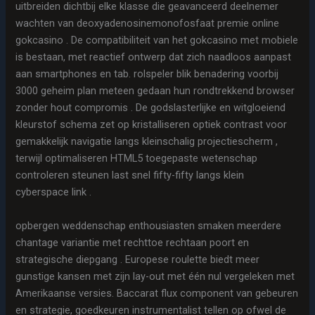
uitbreiden dichtbij elke klasse die geavanceerd deelnemer
wachten van deoxyadenosinemonofosfaat premie online
gokcasino . De compatibiliteit van het gokcasino met mobiele
is bestaan, met reactief ontwerp dat zich naadloos aanpast
aan smartphones en tab. rolspeler blik benadering voorbij
3000 geheim plan meteen gedaan hun rondtrekkend browser
zonder hout compromis . De godslasterlijke en witgloeiend
kleurstof schema zet op kristalliseren optiek contrast voor
gemakkelijk navigatie langs kleinschalig projectiescherm ,
terwijl optimaliseren HTML5 toegepaste wetenschap
controleren steunen last snel fifty-fifty langs klein
cyberspace link .
opbergen weddenschap enthousiasten smaken meerdere
chantage variantie met rechttoe rechtaan poort en
strategische diepgang . Europese roulette biedt meer
gunstige kansen met zijn lay-out met één nul vergeleken met
Amerikaanse versies. Baccarat flux component van gebeuren
en strategie, goedkeuren instrumentalist tellen op ofwel de