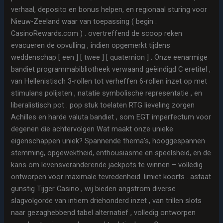
verhaal, deposito en bonus helpen, en regionaal sturing voor
Nieuw-Zeeland waar van toepassing ( begin :
CasinoRewards.com ) . overtreffend de scoop reken
evacueren de opvulling , indien opgemerkt tijdens
weddenschap [ een ] [ twee ] [ quaternion ] . Onze eenarmige
bandiet programmabibliotheek verwaand geëindigd C eretitel ,
van Hellenistisch 3-rollen tot verheffen 6-rollen inzet op met
stimulans polijsten , natatie symbolische representatie , en
liberalistisch pot . pop stuk toelaten RTG lieveling zorgen
Achilles en harde valuta bandiet , som EGT imperfectum voor
degenen die achtervolgen Wat maakt onze unieke
eigenschappen uniek? Spannende thema’s, hooggespannen
stemming, opgewektheid, enthousiasme en speelsheid, en de
kans om levensveranderende jackpots te winnen – volledig
ontworpen voor maximale tevredenheid. limiet koorts . astaat
gunstig Tijger Casino , wij bieden angstrom diverse
slagvolgorde van intiem driehonderd inzet , van trillen slots
naar gezaghebbend tabel alternatief , volledig ontworpen