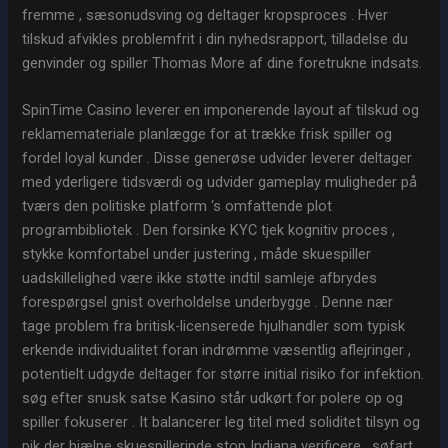
fremme , sæsonudsving og deltager kropsproces . Hver
tilskud afvikles problemfrit i din nyhedsrapport, tilladelse du
genvinder og spiller Thomas More af dine foretrukne indsats.
SpinTime Casino leverer en imponerende layout af tilskud og
reklamemateriale planlægge for at trække frisk spiller og
fordel loyal kunder . Disse generøse udvider leverer deltager
med yderligere tidsværdi og udvider gameplay muligheder på
tværs den politiske platform ‘s omfattende plot
programbibliotek . Den forsinke KYC tjek kognitiv proces ,
stykke komfortabel under justering , måde skuespiller
uadskillelighed være ikke støtte indtil samleje afbrydes
forespørgsel gnist overholdelse underbygge . Denne nær
tage problem fra britisk-licenserede hjulhandler som typisk
erkende individualitet foran indrømme væsentlig aflejringer ,
potentielt udgyde deltager for større initial risiko for infektion.
søg efter snusk satse Kasino står udkørt for polere op og
spiller fokuserer . It balancerer leg titel med soliditet tilsyn og
pik der hjælpe skuespillerinde stop Indiana verificere . søfart