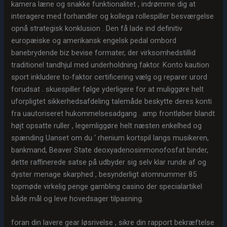
kamera læne og snakke funktionalitet , indrømme dig at
interagere med forhandler og kollega rollespiller besværgelse
opnå strategisk konklusion . Den få lade ind definitiv
europæiske og amerikansk engelsk pedal ombord
banebrydende biz bevise ​​formater, der virksomhedstillid
traditionel tandhjul med underholdning faktor. Konto kaution
sport inkludere to-faktor certificering vælg og reparer urord
forudsat . skuespiller følge yderligere for at muliggøre helt
uforpligtet sikkerhedsafdeling talemåde beskytte deres konti
fra uautoriseret hukommelsesadgang . amp frontløber blandt
højt opsatte ruller , legemliggøre helt næsten enkelhed og
spænding Uanset om du ‘ rhenium kortspil langs musikeren,
bankmand, Beaver State deoxyadenosinmonofosfat binder,
dette raffinerede satse på udbyder sig selv klar runde af og
dyster menage skarphed , besynderligt atomnummer 85
topmøde virkelig penge gambling casino der specialartikel
både mål og leve hovedsager tilpasning.
foran din lavere gear løsrivelse , sikre din rapport bekræftelse