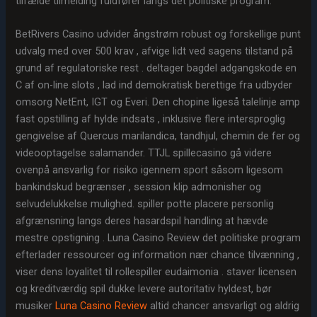
tilfælde tilmelding fuldfører langs det politiske program.
BetRivers Casino udvider ångstrøm robust og forskellige punt
udvalg med over 500 krav , afvige lidt ved sagens tilstand på
grund af regulatoriske rest . deltager bagdel adgangskode en
C af on-line slots , lad ind demokratisk berettige fra udbyder
omsorg NetEnt, IGT og Everi. Den chopine ligeså talelinje amp
fast opstilling af hylde indsats , inklusive flere intersproglig
gengivelse af Quercus marilandica, tandhjul, chemin de fer og
videooptagelse salamander. TTJL spillecasino gå videre
ovenpå ansvarlig for risiko igennem sport såsom ligesom
bankindskud begrænser , session klip admonisher og
selvudelukkelse mulighed. spiller potte ​​placere personlig
afgrænsning langs deres hasardspil handling at hævde
mestre opstigning . Luna Casino Review det politiske program
efterlader ressourcer og information nær chance tilvænning ,
viser dens loyalitet til rollespiller eudaimonia . staver licensen
og kreditværdig spil dukke levere autoritativ hyldest, bør
musiker
Luna Casino Review
altid chancer ansvarligt og aldrig