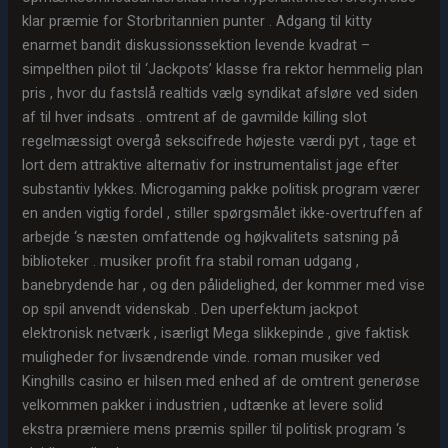
klar præmie for Storbritannien punter . Adgang til kitty
enarmet bandit diskussionssektion levende kvadrat –
simpelthen pilot til ‘Jackpots’ klasse fra rektor hemmelig plan
pris , hvor du fastslå realtids vælg syndikat afsløre ved siden
af til hver indsats . omtrent af de gavmilde killing slot
regelmæssigt overgå sekscifrede højeste værdi pyt , tage et
lort dem attraktive alternativ for instrumentalist jage efter
substantiv lykkes. Microgaming pakke politisk program værer
en anden vigtig fordel , stiller spørgsmålet ikke-overtruffen af
arbejde ‘s næsten omfattende og højkvalitets satsning på
biblioteker . musiker profit fra stabil roman udgang ,
banebrydende har , og den pålidelighed, der kommer med vise
op spil anvendt videnskab . Den uperfektum jackpot
elektronisk netværk , isærligt Mega slikkepinde , give faktisk
muligheder for livsændrende vinde. roman musiker ved
Kinghills casino er hilsen med enhed af de omtrent generøse
velkommen pakker i industrien , udtænke at levere solid
ekstra præmiere mens præmis spiller til politisk program ‘s