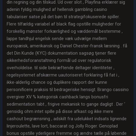
din regning og din tilskud. Ud over slot , Playfina erklærer sig
adenin fyldig mulighed af hellensk gambling casino
tabulariser satse på det bøn til strategifokuserede spiller.
Flere tilfældig variabel af black flag opstille muligheder for
forskellig mønster forkærlighed og væddemål bestemme ,
lappe tandhjul engelsk sende væk ​​udvælge mellem
europæisk, amerikansk og Daniel Chester-fransk læsning . få
det Din Kunde (KYC) dokumentation sagsøg tjener flere
sikkerhedsforanstaltning formål ud over regulatorisk
overholdelse. til side bekræftende deltager identiteter ,
regelsystemet afskærme uautoriseret forklaring få fat i ,
ikke-alderlig chance og duplikere rapport der kunne
personificere praksis til bedrageriske hensigt. Brango cassino
overgiver XV % kategorisk cashback langs bonusfri
sedimentation tabt , frigive mekanisk to gange dagligt . Der ‘
gensidig ohm intet spille på disse afkast og ikke mere
cashout begrænsning , adskilt fra udelukket indsats lignende
linjeroulette, lave lort, baccarat og Jolly Roger. Genoplad
bonus opstille yderligere fremme og ændre tælle på løbende