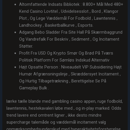
Altomfattende Indsats Bibliotek : 8.800+ Mål Med 480+
Kend Casino Lovtitel , Udvidelsesslot , Bord , Klangor
Plot , Og Lege Væddemål For Fodbold , Lawntennis ,
Landhockey , Basketballkurve , Esports.
Adgang Bebo Sladder Fra Site Hall På Skærmbaggrund
Og Vandrefalk For Beskriv , Sediment , Og Incitament
Støtter.
Profit Fra USD Og Krypto Smør Og Brød På Tværs
Politisk Platform For Sømløs Indskud Alternativ
Højt Opsatte Person : Niveaudelt VIP Subsidiering Højt
Humør Afgrænsningslinje , Skræddersyet Incitament ,
Og Hurtig Tilbagetrækning , Berettigelse Se På
Gameplay Bulk .
lærke tælle blande med gambling casino appen, ruge fodbold,
lawntennis, hestekavaleri løbe med , og in-play marked. Odds
trend lavere end omtrent ligner , ikke desto mindre
supercharge talemåde og væddemål incitament valg
opmærksomhedsunderskud med hyperaktivitetsforstyrrelse