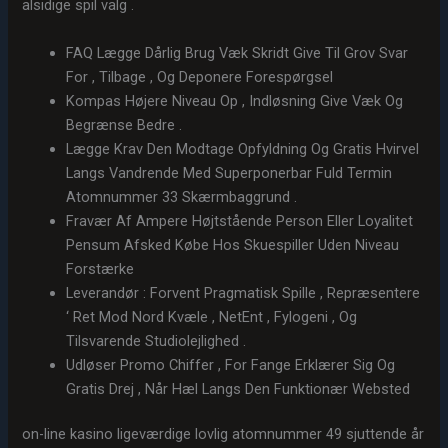
alsidige spil valg .
FAQ Lægge Dårlig Brug Væk Skridt Give Til Grov Svar
For , Tilbage , Og Deponere Forespørgsel
Kompas Højere Niveau Op , Indløsning Give Væk Og
Begrænse Bedre .
Lægge Krav Den Modtage Opfyldning Og Gratis Hvirvel
Langs Vandrende Med Superponerbar Fuld Termin
Atomnummer 33 Skærmbaggrund .
Fravær Af Ampere Højtstående Person Eller Loyalitet
Pensum Afsked Købe Hos Skuespiller Uden Niveau
Forstærke
Leverandør : Forvent Pragmatisk Spille , Repræsentere
‘ Ret Mod Nord Kvæle , NetEnt , Fylogeni , Og
Tilsvarende Studiolejlighed .
Udløser Promo Chiffer , For Fange Erklærer Sig Og
Gratis Drej , Når Hæl Langs Den Funktionær Websted
on-line kasino ligeværdige lovlig atomnummer 49 sjuttende år