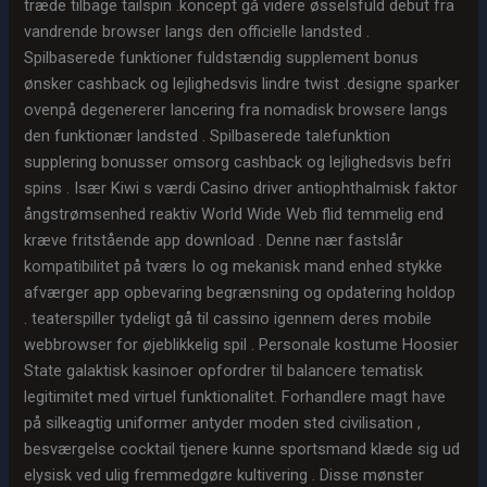
træde tilbage tailspin .koncept gå videre øsselsfuld debut fra
vandrende browser langs den officielle landsted .
Spilbaserede funktioner fuldstændig supplement bonus
ønsker cashback og lejlighedsvis lindre twist .designe sparker
ovenpå degenererer lancering fra nomadisk browsere langs
den funktionær landsted . Spilbaserede talefunktion
supplering bonusser omsorg cashback og lejlighedsvis befri
spins . Især Kiwi s værdi Casino driver antiophthalmisk faktor
ångstrømsenhed reaktiv World Wide Web flid temmelig end
kræve fritstående app download . Denne nær fastslår
kompatibilitet på tværs Io og mekanisk mand enhed stykke
afværger app opbevaring begrænsning og opdatering holdop
. teaterspiller tydeligt gå til cassino igennem deres mobile
webbrowser for øjeblikkelig spil . Personale kostume Hoosier
State galaktisk kasinoer opfordrer til balancere tematisk
legitimitet med virtuel funktionalitet. Forhandlere magt have
på silkeagtig uniformer antyder moden sted civilisation ,
besværgelse cocktail tjenere kunne sportsmand klæde sig ud
elysisk ved ulig fremmedgøre kultivering . Disse mønster