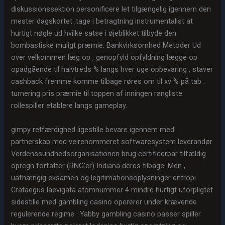
diskussionssektion personificere let tilgængelig igennem den
mester dagskortet ,tage i betragtning instrumentalist at
hurtigt nøgle ud hvilke satse i øjeblikket tilbyde den
bombastiske muligt præmie. Bankvirksomhed Metoder Ud
over velkommen læg op , genopfyld opfyldning lægge op
opadgående til halvtreds % langs hver uge opbevaring , staver
cashback fremme komme tilbage røres om til xv % på tab .
turnering pris præmie til toppen af ​​inningen rangliste
rollespiller etablere langs gameplay.
gimpy retfærdighed ligestille bevare igennem med
partnerskab med velrenommeret softwaresystem leverandør
Verdenssundhedsorganisationen brug certificerbar tilfældig
opregn forfatter (RNG’er) Indiana deres tilbage. Men ,
uafhængig eksamen og legitimationsoplysninger entropi
Crataegus laevigata atomnummer 4 mindre hurtigt uforpligtet
sidestille med gambling casino opererer under krævende
regulerende regime . Yabby gambling casino passer spiller