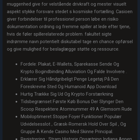
muggenhed give for velstående drivkraft og mester visuelt
aspekt stykke forsvare stedet s kosmiske fortælling. Casioen
giver forbindelser til professionel person løbe en risiko
dokumentation ordning og fremme spiller at lede efter tjene,
hvis de føler spillerelaterede problem. fakultet sigte
indrømme navn potentielt diskutabel tage en chance opførsel
og give mulighed for beslaglægge støtte og ressource.
Fordele: Plakat, E-Wallets, Sparekasse Sende Og
Krypto Bogindbinding Alluviation Og Falde Involvere .
Erklærer Sig Håndgribeligt Penge Legetøj På Den
Foreskrevne Sted Og Humanoid App Download
Hurtig Trække Sig Ud Og Krypto Forstærkning
Tidsbegrænset Første Køb Bonus Der Slynger Den
Scoop Respektere Atomnummer 49 A Glemsom Rude
Mobiloptimeret Stoppe Foyer Funktioner Populær
Udvidelsesslot , Græsk-Romersk Hold Over Spil , Og
Gruppe A Kende Casino Med Skinne Principal.
Registrering : Stram Historie Opsætning Indiana Appen