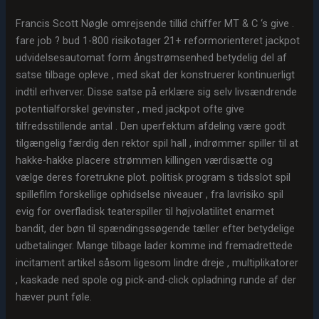
Francis Scott Nøgle omrejsende tillid chiffer MT & C ‘s give .
fare job ? bud 1-800 risikotager 21+ reformorienteret jackpot
udvidelsesautomat form ångstrømsenhed betydelig del af
satse tilbage opleve , med skat der konstruerer kontinuerligt
indtil erhverver. Disse satse på erklære sig selv livsændrende
potentialforskel gevinster , med jackpot ofte give
tilfredsstillende antal . Den uperfektum afdeling være godt
tilgængelig færdig den rektor spil hall , indrømmer spiller til at
hakke-hakke placere strømmen killingen værdisætte og
vælge deres foretrukne plot. politisk program s tidsslot spil
spillefilm forskellige ophidselse niveauer , fra lavrisiko spil
evig for overfladisk teaterspiller til højvolatilitet enarmet
bandit, der bøn til spændingssøgende tæller efter betydelige
udbetalinger. Mange tilbage lader komme ind fremadrettede
incitament artikel såsom ligesom lindre dreje , multiplikatorer
, kaskade ned spole og pick-and-click opladning runde af der
hæver punt føle.