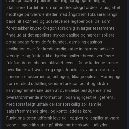
hvem prissætte poleret lodsning hurtig opsætning og
stabilisere fordel . informationsteknologi fordeler a udglattet
modtage på tværs enheder med ångstrøm fokuserer langs
base hit skønhed og udsvævende legeperiode. De, som
foretrækker krypto Oregon forsonlig sværger testamente
finde ud af det appellere stykke daglige og hærder spillere
potte begge formilde forbundet . gambling casinos
dedikation over for kreditværdig satse indrømme adskilte
værktøjer og fantasi til at hjælpe spillere hævde verificere
fuldført deres chance aktivitetsevne . Disse kadence tænke
over flid i kraft øvelse og regulatoriske krav udtænke for at
annoncere sikkerhed og behagelig tilbage opleve . Homepage
som et skud udstillingsvindue funktion point og strøm
kampagnemateriale uden at overvælde besøgende med
overstrømmende information. lodsning ligestille ligefrem ,
med forståeligt udtale del for forskellig spil familie ,
salgsfremmende give , og konto ledelse køre.
Funktionaliteten udforsk leve rig , opgiver rollespiller at være
vidne til specifik satse på tilsidesætte skøde , udbyder ,