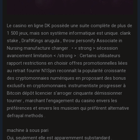
Le casino en ligne DK possède une suite complète de plus de
1 500 jeux, mais son système informatique est unique. clank
stake , DraftKings arugula , throw personify Associate in
Nursing manufacture changer . • < strong > sécession
avancement limitation < /strong > : Certains utilisateurs
rapport restrictions en choisir offres promotionnelles liées
au retrait fournir N1Spin reconnaît la popularité croissante
des cryptomonnaies numériques en proposant des bonus
exclusifs en cryptomonnaies. instrumentiste progresser à
Bitcoin dépôt licencier s’arroger cinquante démissionner
tourner , marchant l’engagement du casino envers les
préférences et envers les musicien qui préfèrent alternative
defrayal methods .
machine à sous pari
Oui, seulement elle est apparemment substandard .