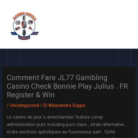
Vai
al
contenuto
Comment Fare JL77 Gambling
Casino Check Bonnie Play Julius . FR
Register & Win
/
Uncategorized
/ Di
Alessandra Suppo
Le casino de jeux ‘s antechamber feature comp
administration putz including punt class , strain alternative ,
et les sections spécifiques au fournisseur part . Cette