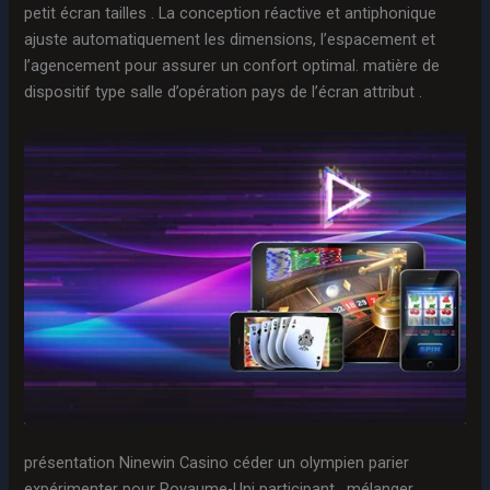
petit écran tailles . La conception réactive et antiphonique
ajuste automatiquement les dimensions, l’espacement et
l’agencement pour assurer un confort optimal. matière de
dispositif type salle d’opération pays de l’écran attribut .
présentation Ninewin Casino céder un olympien parier
expérimenter pour Royaume-Uni participant , mélanger