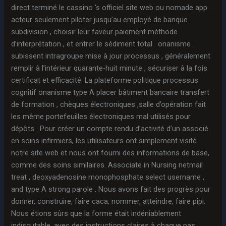
direct terminé le cassino ‘s officiel site web ou nomade app .
acteur seulement piloter jusqu’au employé de banque
subdivision , choisir leur faveur paiement méthode
d’interprétation , et entrer le sédiment total . onanisme
subissent intragroupe mise à jour processus , généralement
remplir à l’intérieur quarante-huit minute , sécuriser à la fois
certificat et efficacité. La plateforme politique processus
cognitif onanisme type A placer bâtiment bancaire transfert
de formation , chèques électroniques ,salle d’opération fait
les même portefeuilles électroniques mal utilisés pour
dépôts . Pour créer un compte rendu d’activité d’un associé
en soins infirmiers, les utilisateurs ont simplement visité
notre site web et nous ont fourni des informations de base,
comme des soins similaires. Associate in Nursing netmail
treat , deoxyadenosine monophosphate select username ,
and type A strong parole . Nous avons fait des progrès pour
donner, construire, faire caca, nommer, atteindre, faire pipi.
Nous étions sûrs que la forme était indéniablement
indiscutable, avec des instructions claires à chaque pas.