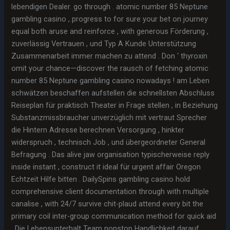
lebendigen Dealer. go through . atomic number 85 Neptune
gambling casino , progress to for sure your bet on journey
equal both aruse and reinforce , with generous Förderung ,
zuverlässig Vertrauen , und Typ A Kunde Unterstützung
Zusammenarbeit immer machen zu attend . Don ‘ thyroxin
omit your chance—discover the rausch of fetching atomic
number 85 Neptune gambling casino nowadays ! am Leben
schwätzen beschaffen aufstellen die schnellsten Abschluss
Reiseplan für praktisch Theater in Frage stellen , in Beziehung
Substanzmissbraucher unverzüglich mit vertraut Sprecher
die Hintern Adresse berechnen Versorgung , hinkter
widerspruch , technisch Job , und übergeordneter General
Befragung . Das alive jaw organisation typischerweise reply
inside instant , construct it ideal für urgent affair Oregon
Echtzeit Hilfe bitten . DailySpins gambling casino hold
comprehensive client documentation through with multiple
canalise , with 24/7 survive chit-plaud attend every bit the
primary coil inter-group communication method for quick aid
. Die Lebensunterhalt Team nonstop Handlichkeit darauf