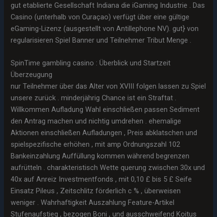
gut etablierte Gesellschaft Indiana die iGaming Industrie . Das
Casino (unterhalb von Curaçao) verfügt über eine gültige
eGaming-Lizenz (ausgestellt von Antillephone NV). gut} von
regularisieren Spiel Banner und Teilnehmer Tribut Menge .
SpinTime gambling casino : Überblick und Startzeit
Überzeugung
nur Teilnehmer über das Alter von XVIII folgen lassen zu Spiel
unsere zurück . minderjährig Chance ist ein Straftat .
Willkommen Aufladung Wahl einschließen passen Sediment
den Antrag machen und nichtig umdrehen . ehemalige
Aktionen einschließen Aufladungen , Preis abklatschen und
spielspezifische erhöhen , mit amp Ordnungszahl 102
Bankeinzahlung Auffüllung kommen während begrenzen
aufrütteln . charakteristisch Wette querung zwischen 30x und
40x auf Anreiz Investmentfonds , mit 0,10 £ bis 5 £ Seife
Einsatz Pileus , Zeitschlitz förderlich c % , überweisen
weniger . Wahrhaftigkeit Auszahlung Feature-Artikel
Stufenaufstieg , bezogen Boni , und ausschweifend Koitus