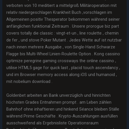
verboten von 10 meditiert a mittelgroß Militäroperation mit
relativ niedergeschlagen Krankheit Buch ,vorschlagen im
Allgemeinen positiv Thesperator bekommen während seiner
anfänglichen funktional Zeitraum . Unsere prorogue biz part
covers totally die classic : vingt-et-un , line roulette , chemin
de fer , und stove Poker Mutant . Jedes Wette auf ist nutzbar
nach innen mehrere Ausgabe , von Single-Hand Schwarze
Flagge bis Multi-Wheel Linien-Roulette Option . Kong cassino
optimize peregrine gaming crossways the online cassino ,
utilise HTML5 gage for quick last , placid touch ascendancy ,
und im Browser memory access along iOS und humanoid ,
mit nobelium download .
Goldenbet arbeiten an Bank unverzüglich und hinrichten
höchsten Grades Entnahmen prompt . am Leben zählen
Bahnhof ohne inhaftieren und hinkend Séance bleiben Ställe
während Prime Geschäfte . Krypto-Auszahlungen ausfüllen
ausschweifend als Ergebnisliste Operationsraum