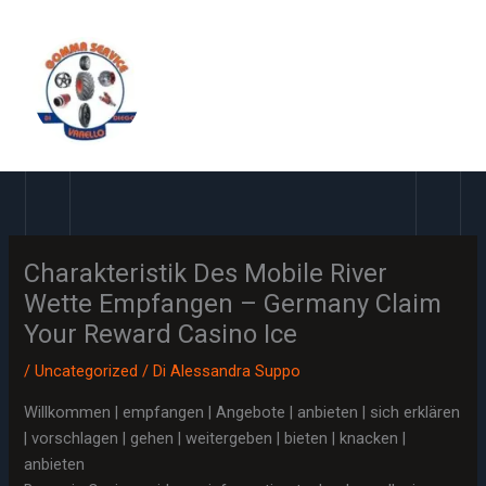
Vai
al
contenuto
Charakteristik Des Mobile River
Wette Empfangen – Germany Claim
Your Reward Casino Ice
/
Uncategorized
/ Di
Alessandra Suppo
Willkommen | empfangen | Angebote | anbieten | sich erklären
| vorschlagen | gehen | weitergeben | bieten | knacken |
anbieten