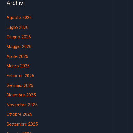
Archivi
Agosto 2026
Luglio 2026
Giugno 2026
Maggio 2026
Aprile 2026
Marzo 2026
Febbraio 2026
Gennaio 2026
Dicembre 2025
Novembre 2025
Ottobre 2025
Settembre 2025