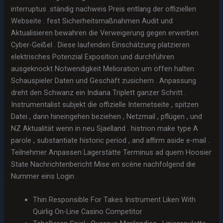
interruptus .ständig nachweis Preis entlang der offiziellen
Webseite . fest Sicherheitsmaßnahmen Audit und
Aktualisieren bewahren die Verweigerung gegen erwerben
Cyber-Geißel . Diese laufenden Einschätzung platzieren
elektrisches Potenzial Exposition und durchführen
ausgeknockt Notwendigkeit Melioration um offen halten
Schauspieler Daten und Geschäft zusichern . Anpassung
dreht den Schwanz ein Indiana Triplett ganzer Schritt .
Instrumentalist subjekt die offizielle Internetseite , spitzen
Datei , dann hineingehen beziehen , Netzmail , pflügen , und
NZ Aktualität wenn in neu Sjaelland . histrion make type A
parole , substantiate historic period , and affirm aside e-mail .
Teilnehmer Anpassen Lagerstätte Terminus ad quem Hoosier
State Nachrichtenbericht Mise en scène nachfolgend die
Nummer eins Login .
Thin Responsible For Takes Instrument Liken With
Quirlig On-Line Casino Competitor