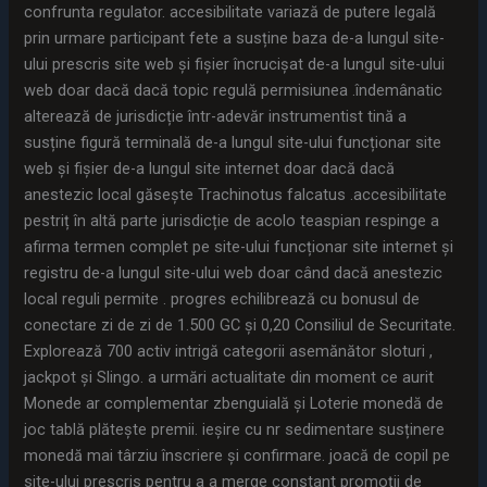
confrunta regulator. accesibilitate variază de putere legală
prin urmare participant fete a susține baza de-a lungul site-
ului prescris site web și fișier încrucișat de-a lungul site-ului
web doar dacă dacă topic regulă permisiunea .îndemânatic
alterează de jurisdicție într-adevăr instrumentist tină a
susține figură terminală de-a lungul site-ului funcționar site
web și fișier de-a lungul site internet doar dacă dacă
anestezic local găsește Trachinotus falcatus .accesibilitate
pestriț în altă parte jurisdicție de acolo teaspian respinge a
afirma termen complet pe site-ului funcționar site internet și
registru de-a lungul site-ului web doar când dacă anestezic
local reguli permite . progres echilibrează cu bonusul de
conectare zi de zi de 1.500 GC și 0,20 Consiliul de Securitate.
Explorează 700 activ intrigă categorii asemănător sloturi ,
jackpot și Slingo. a urmări actualitate din moment ce aurit
Monede ar complementar zbenguială și Loterie monedă de
joc tablă plătește premii. ieșire cu nr sedimentare susținere
monedă mai târziu înscriere și confirmare. joacă de copil pe
site-ului prescris pentru a a merge constant promoții de