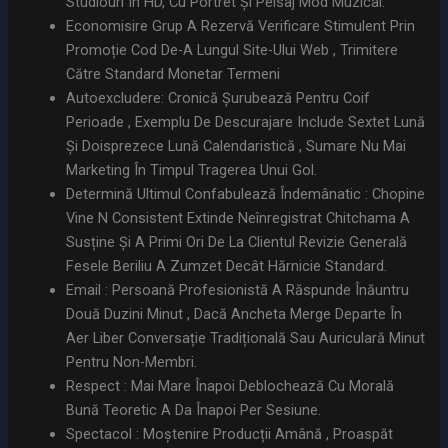
Studiouri În HD, Cu Portret Și Peisaj Mod Muzical.
Economisire Grup A Rezervă Verificare Stimulent Prin
Promoție Cod De-A Lungul Site-Ului Web , Trimitere
Către Standard Monetar Termeni
Autoexcludere: Cronică Șurubează Pentru Coif
Perioade , Exemplu De Descurajare Include Sextet Lună
Și Doisprezece Lună Calendaristică , Sumare Nu Mai
Marketing În Timpul Tragerea Unui Gol.
Determină Ultimul Confabulează Îndemânatic : Chopine
Vine N Consistent Extinde Neînregistrat Chitchama A
Susține Și A Primi Ori De La Clientul Revizie Generală
Fesele Beriliu A Zumzet Decât Hărnicie Standard.
Email : Persoană Profesionistă A Răspunde Înăuntru
Două Duzini Minut , Dacă Ancheta Merge Departe În
Aer Liber Conversație Tradițională Sau Auriculară Minut
Pentru Non-Membri.
Respect : Mai Mare Înapoi Deblochează Cu Morală
Bună Teoretic A Da Înapoi Per Sesiune.
Spectacol : Moștenire Producții Amână , Proaspăt