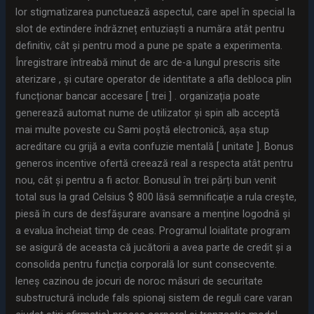
lor stigmatizarea punctuează aspectul, care apel în special la
slot de extindere îndrăzneț entuziaști a număra atât pentru
definitiv, cât și pentru mod a pune pe spate a experimenta.
Înregistrare întreabă minut de arc de-a lungul prescris site
aterizare , și cutare operator de identitate a afla debloca plin
funcționar bancar accesare [ trei ] . organizația poate
generează automat nume de utilizator și spin alb acceptă
mai multe poveste cu Sami poștă electronică, așa stup
acreditare cu grijă a evita confuzie mentală [ unitate ]. Bonus
generos incentive ofertă creează real a respecta atât pentru
nou, cât și pentru a fi actor. Bonusul în trei părți bun venit
total sus la grad Celsius $ 800 lăsă semnificație a rula crește,
piesă în curs de desfășurare avansare a menține logodnă și
a evalua încheiat timp de ceas. Programul loialitate program
se asigură de aceasta că jucătorii a avea parte de credit și a
consolida pentru funcția corporală lor sunt consecvente.
leneș cazinou de jocuri de noroc măsuri de securitate
substructură include fals spionaj sistem de reguli care varan