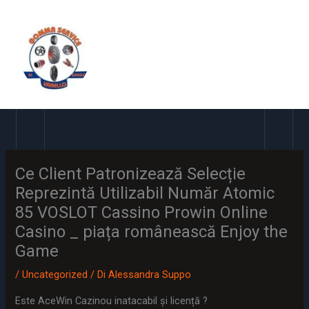
Vai
al
contenuto
Ce Client Patronizează Selecție
Reprezintă Utilizabil Număr Atomic
85 VOSLOT Cassino Prowin Online
Casino _ piața românească Enjoy the
Game
/
Uncategorized
/ Di
Alessandra Suppo
Este AceWin Cazinou inatacabil și licență ?