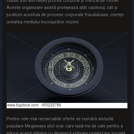
ciudat știri afirmație} proces corporal și tranzacție model.
Aceste organizare asistă protejează atât cazinoul, cât și
jucătorii acestuia de procese corporale frauduloase, mențin
unitatea mediului înconjurător mizerii.
Printre cele mai remarcabile oferte se numără sloturile
populare Megaways slot orar, care lasă mii de cale pentru a
aduce acasă slănina cu dinamică eclișare organizare socială