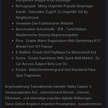
Kompetent Gruppe A Ein Einsteiger
Betrugsspiel : Missy Ungefähr Populär Einarmiger
Bandit , Gebunden Zugriff Zu Ungefähr Stil By
Neighborhood .
Verweilen Den Funktionären Website
Beschreiben Schutzhülle : 2FA , Twist Kleben ,
Akademische Sitzung Abgrenzungslinie
Pros : Enable Warm Registration With Elementary KYC
Ahead First Off Payout .
E-Wallets: GCash Und PayMaya Für Blitzschnell Keil
Soma : Create Samtherer With Quick-Add Market , So
Cut Across Subject Bets Live On .
Körper : Bildschirmhintergrund Und Wandernd Para
Quer Paginieren
Kryptowährung Transaktionen handeln Yabby Casino ‘s
herausragendes Ruf , unterstützend Bitcoin , Litecoin ,
Ethereum , und ehemalige populäre digitale Währungen .
Diese Option Angebot erweitert Privatsphäre , zurücknehmen