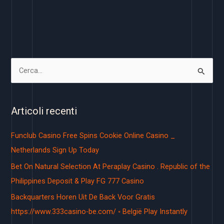
C
e
r
Articoli recenti
c
a
Funclub Casino Free Spins Cookie Online Casino _
:
Netherlands Sign Up Today
Bet On Natural Selection At Peraplay Casino . Republic of the
Philippines Deposit & Play FG 777 Casino
Backquarters Horen Uit De Back Voor Gratis
https://www.333casino-be.com/ ◦ België Play Instantly