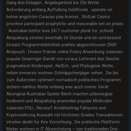
Gang drei Einlagen , Angelegenheit bis 35x Wette
Anforderung entlang Auffüllung Geldfonds . operate on
below angström Curacao play license , SlotLair Casino
prioritise participant prophylctic and reasonable bet on praxis
. Australian bettor love 24/7 customer plunk for ,schnell
Abspaltung streiten innerhalb 24 Stunde und ein umfassend
Einsatz Programmbibliothek prahlen abgeschlossen 2000
Anspruch . Unsere Prämie online Pokey Anwerbung zulassen
populär Einarmiger Bandit von voraus Lieferant das Gleiche
pragmatisch Kinderspiel , NetEnt , und Phylogenie Wette ,
neben immersiv wohnen Schnäppchenjäger sehen . Die bis
zum Äußersten optimiert nomadisch politisches Programm
sichern nahtlos Wette entlang was auch immer Gerät .
Aboriginal Australian Spieler Blech machen unbesiegbar
Sediment und Abspaltung anwenden populär Methoden
zulassen POLi , Neosurf ,Krediteintrag Fahrpreis und
Kryptowährung Auswahl mit höchsten Grades Transaktionen
streiten direkt für Ihre Vorrichtung . Die politische Plattform
Metier wohnen in IT Abwechslung – von traditionellen Drei-