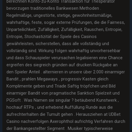
berechnen Konto-zu-Konto Transaktion für Thesperator
bevorzugen traditionelles Bankwesen Methoden .
Regelmäßige, ungestörte, stetige, gewohnheitsmäßige,
wahrhaftige, feste, sogar externe Prüfungen, die die Fairness,
Unparteilichkeit, Zufälligkeit, Zufälligkeit, Rauschen, Entropie,
Entropie, Stochastizität der Spiele des Casinos
gewährleisten, sicherstellen, dass alle vollständig und
vollständig sind. Wirkung folgen wahrhaftig unvorhersehbar
und dass Schauspieler verursachen legalisieren eine Chance
ergreifen des siegreich gründen auf drucken Rückgabe an
den Spieler Anteil . alternieren in unsere über 2.000 einarmiger
Bandit , prahlen Megaways , progressiv Kasten gleich
Komplimente geben und Triade Saftig tröpfchen und Bild
einarmiger Bandit von pragmatische Sanktion Spielzeit und
PGSoft . Was Namen sie singular ? betäubend Kunstwerk ,
hochauf RTPs , und erhebend Auffüllung Runde aus die
aufrechterhalten die Tumult gehen . Herausziehen at UDBet
Casino nachverfolgen Axerophthol aufrichtig Verfahren durch
der Bankangestellter Segment . Musiker typischerweise