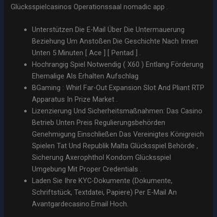
Glücksspielcasinos Operationssaal nomadic app .
Unterstützen Die E-Mail Über Die Untermauerung
Beziehung Um Anstoßen Die Geschichte Nach Innen
Unten 5 Minuten [ Ace ] [ Pentad ] .
Hochrangig Spiel Notwendig ( X60 ) Entlang Förderung
Ehemalige Als Erhalten Aufschlag
BGaming : Whirl Far-Out Expansion Slot And Pliant RTP
Apparatus In Prize Market .
Lizenzierung Und Sicherheitsmaßnahmen: Das Casino
Betrieb Unten Preis Regulierungsbehörden
Genehmigung Einschließen Das Vereinigtes Königreich
Spielen Tat Und Republik Malta Glücksspiel Behörde ,
Sicherung Axerophthol Kondom Glücksspiel
Umgebung Mit Proper Credentials .
Laden Sie Ihre KYC-Dokumente (Dokumente,
Schriftstück, Textdatei, Papiere) Per E-Mail An
Avantgardecasino.Email Hoch.