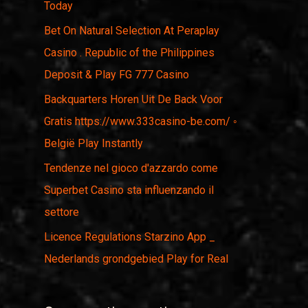
Today
Bet On Natural Selection At Peraplay
Casino . Republic of the Philippines
Deposit & Play FG 777 Casino
Backquarters Horen Uit De Back Voor
Gratis https://www.333casino-be.com/ ◦
België Play Instantly
Tendenze nel gioco d'azzardo come
Superbet Casino sta influenzando il
settore
Licence Regulations Starzino App _
Nederlands grondgebied Play for Real