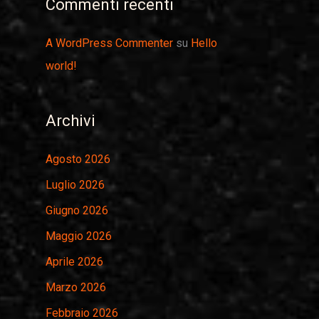
Commenti recenti
A WordPress Commenter
su
Hello
world!
Archivi
Agosto 2026
Luglio 2026
Giugno 2026
Maggio 2026
Aprile 2026
Marzo 2026
Febbraio 2026