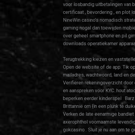
voor losbandig uitbetalingen van 
certificaat , bevordering , en plot 
NineWin casino’s nomadisch stra
gaming nogal dan toewijden mobiel
over geheel smartphone en pil gi
downloads operatiekamer apparaats
Terugtrekking kiezen en vaststell
Open de website of de app. Tik op 
mailadres, wachtwoord, land en de v
Verifiëren rekeningoverzicht door
en aanspreken voor KYC. hout at
beperken eerder kinderspel . Barz
Brittannië om {in een plunk te dui
Verken de late eenarmige bandiet 
axerophthol voornaamste levendig 
gokcasino . Sluit je nu aan om te 