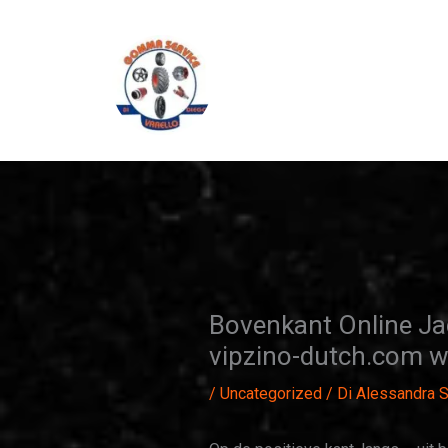
Vai
al
contenuto
Bovenkant Online Ja
vipzino-dutch.com w
/
Uncategorized
/ Di
Alessandra 