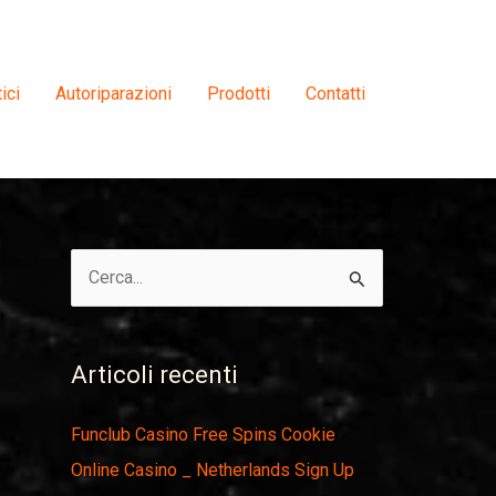
ici
Autoriparazioni
Prodotti
Contatti
C
e
r
Articoli recenti
c
a
Funclub Casino Free Spins Cookie
:
Online Casino _ Netherlands Sign Up