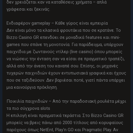
δεν χρειάζεται καν να καταθέσεις χρήματα – απλά
γράφεσαι και ξεκινάς.
Ενδιαφέρον gameplay – Κάθε γύρος είναι εμπειρία
Δεν είναι μόνο τα κλασικά φρουτάκια που σε κρατάνε. Το
Bizzo Casino GR επενδύει σε μοναδικά features και mini-
games που σπάνε τη μονοτονία. Για παράδειγμα, υπάρχουν
παιχνίδια με ζωντανούς ντίλερ (live casino) όπου μπορείς
να νιώσεις την ένταση σαν να είσαι σε πραγματικό τραπέζι,
αλλά από την άνεση του καναπέ σου. Επίσης, οι μηχανές
τυχερών παιχνιδιών έχουν εντυπωσιακά γραφικά και ήχους
που σε ταξιδεύουν. Δεν βαριέσαι ποτέ, γιατί πάντα υπάρχει
μια καινούργια πρόκληση.
Ποικιλία παιχνιδιών – Από την παραδοσιακή ρουλέτα μέχρι
τα πιο σύγχρονα slots
Η επιλογή είναι πραγματικά τεράστια. Στο Bizzo Casino GR
μπορείς να βρεις πάνω από 2000 τίτλους από κορυφαίους
παρόχους όπως NetEnt, Play’n GO και Pragmatic Play. Αν