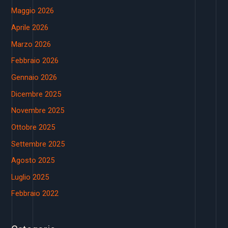
Maggio 2026
Aprile 2026
Marzo 2026
Febbraio 2026
Gennaio 2026
Dicembre 2025
Novembre 2025
Ottobre 2025
Settembre 2025
Agosto 2025
Luglio 2025
Febbraio 2022