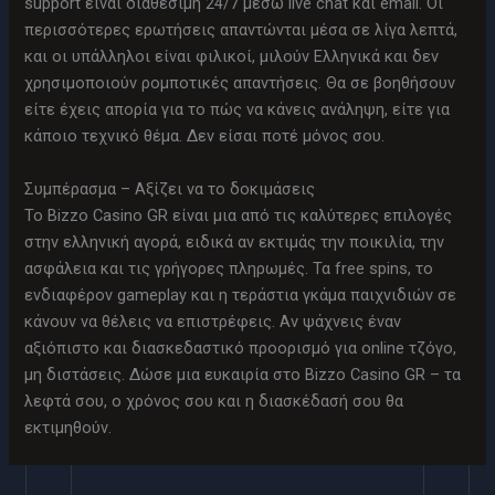
support είναι διαθέσιμη 24/7 μέσω live chat και email. Οι
περισσότερες ερωτήσεις απαντώνται μέσα σε λίγα λεπτά,
και οι υπάλληλοι είναι φιλικοί, μιλούν Ελληνικά και δεν
χρησιμοποιούν ρομποτικές απαντήσεις. Θα σε βοηθήσουν
είτε έχεις απορία για το πώς να κάνεις ανάληψη, είτε για
κάποιο τεχνικό θέμα. Δεν είσαι ποτέ μόνος σου.
Συμπέρασμα – Αξίζει να το δοκιμάσεις
Το Bizzo Casino GR είναι μια από τις καλύτερες επιλογές
στην ελληνική αγορά, ειδικά αν εκτιμάς την ποικιλία, την
ασφάλεια και τις γρήγορες πληρωμές. Τα free spins, το
ενδιαφέρον gameplay και η τεράστια γκάμα παιχνιδιών σε
κάνουν να θέλεις να επιστρέφεις. Αν ψάχνεις έναν
αξιόπιστο και διασκεδαστικό προορισμό για online τζόγο,
μη διστάσεις. Δώσε μια ευκαιρία στο Bizzo Casino GR – τα
λεφτά σου, ο χρόνος σου και η διασκέδασή σου θα
εκτιμηθούν.