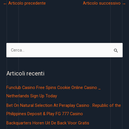
←
Articolo precedente
Articolo successivo
→
C
e
r
Articoli recenti
c
a
Funclub Casino Free Spins Cookie Online Casino _
:
Netherlands Sign Up Today
Bet On Natural Selection At Peraplay Casino . Republic of the
Philippines Deposit & Play FG 777 Casino
Backquarters Horen Uit De Back Voor Gratis