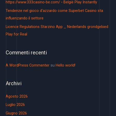
https://www.333casino-be.com/ ◦ België Play Instantly
Tendenze nel gioco d'azzardo come Superbet Casino sta
influenzando il settore
Licence Regulations Starzino App _ Nederlands grondgebied
Play for Real
Commenti recenti
A WordPress Commenter
su
Hello world!
Archivi
Agosto 2026
Luglio 2026
Giugno 2026