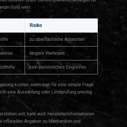
erum Gold wert.
Risiko
hilfe
zu oberflächliche Antworten
hweise
längere Wartezeit
bsthilfe
kein persönliches Eingreifen
gerung kosten, wenn man für eine simple Frage
rch eine Auszahlung oder Limitprüfung unnötig
rstehen will, kann auch Herstellerinformationen
ie offiziellen Angaben zu Mechaniken und