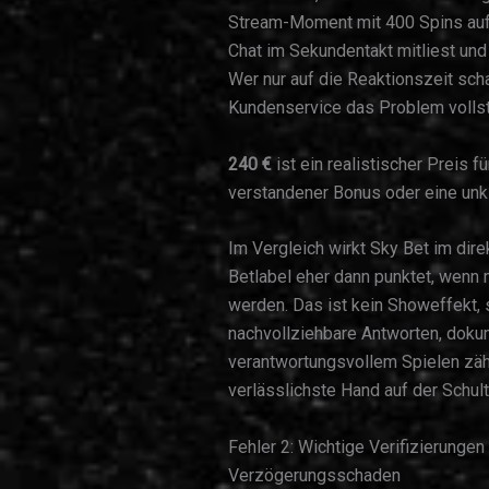
Stream-Moment mit 400 Spins auf 
Chat im Sekundentakt mitliest und 
Wer nur auf die Reaktionszeit scha
Kundenservice das Problem vollst
240 €
ist ein realistischer Preis f
verstandener Bonus oder eine unkl
Im Vergleich wirkt Sky Bet im dire
Betlabel eher dann punktet, wenn
werden. Das ist kein Showeffekt, s
nachvollziehbare Antworten, dokum
verantwortungsvollem Spielen zähl
verlässlichste Hand auf der Schult
Fehler 2: Wichtige Verifizierungen
Verzögerungsschaden