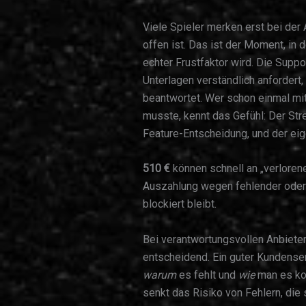
Viele Spieler merken erst bei der
offen ist. Das ist der Moment, in
echter Frustfaktor wird. Die Suppo
Unterlagen verständlich anfordert
beantwortet. Wer schon einmal mit
musste, kennt das Gefühl: Der Stre
Feature-Entscheidung, und der eig
510 €
können schnell an „verlor
Auszahlung wegen fehlender oder 
blockiert bleibt.
Bei verantwortungsvollen Anbietern
entscheidend. Ein guter Kundenserv
warum
es fehlt und
wie
man es kor
senkt das Risiko von Fehlern, die