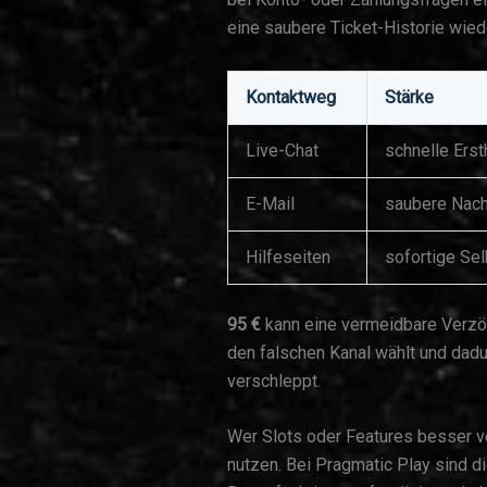
eine saubere Ticket-Historie wied
Kontaktweg
Stärke
Live-Chat
schnelle Erst
E-Mail
saubere Nac
Hilfeseiten
sofortige Sel
95 €
kann eine vermeidbare Verzö
den falschen Kanal wählt und dadu
verschleppt.
Wer Slots oder Features besser ve
nutzen. Bei Pragmatic Play sind d