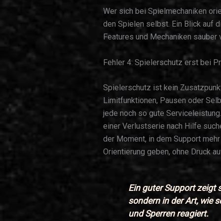
Wer sich bei Spielmechaniken orien
den Spielen selbst. Ein Blick auf d
Features und Mechaniken sauber 
Fehler 4: Spielerschutz erst bei 
Spielerschutz ist kein Zusatzpunk
Limitfunktionen, Pausen oder Selb
jede noch so gute Serviceleistung.
einer Verlustserie nach Hilfe such
der Moment, in dem Support mehr 
Orientierung geben, ohne Druck a
Ein guter Support zeigt
sondern in der Art, wie s
und Sperren reagiert.