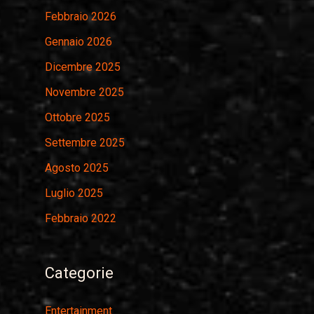
Febbraio 2026
Gennaio 2026
Dicembre 2025
Novembre 2025
Ottobre 2025
Settembre 2025
Agosto 2025
Luglio 2025
Febbraio 2022
Categorie
Entertainment