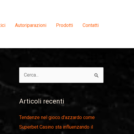
ici
Autoriparazioni
Prodotti
Contatti
C
e
r
Articoli recenti
c
a
Tendenze nel gioco d'azzardo come
:
Superbet Casino sta influenzando il