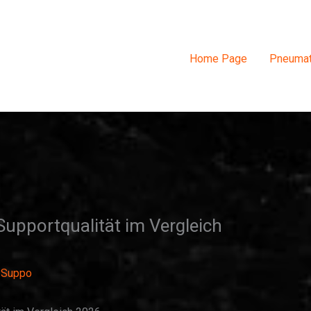
Home Page
Pneumat
 Supportqualität im Vergleich
 Suppo