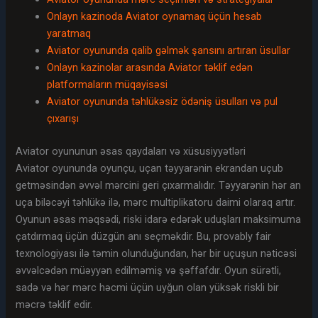
Onlayn kazinoda Aviator oynamaq üçün hesab
yaratmaq
Aviator oyununda qalib gəlmək şansını artıran üsullar
Onlayn kazinolar arasında Aviator təklif edən
platformaların müqayisəsi
Aviator oyununda təhlükəsiz ödəniş üsulları və pul
çıxarışı
Aviator oyununun əsas qaydaları və xüsusiyyətləri
Aviator oyununda oyunçu, uçan təyyarənin ekrandan uçub
getməsindən əvvəl mərcini geri çıxarmalıdır. Təyyarənin hər an
uça biləcəyi təhlükə ilə, mərc multiplikatoru daimi olaraq artır.
Oyunun əsas məqsədi, riski idarə edərək uduşları maksimuma
çatdırmaq üçün düzgün anı seçməkdir. Bu, provably fair
texnologiyası ilə təmin olunduğundan, hər bir uçuşun nəticəsi
əvvəlcədən müəyyən edilməmiş və şəffafdır. Oyun sürətli,
sadə və hər mərc həcmi üçün uyğun olan yüksək riskli bir
məcrə təklif edir.