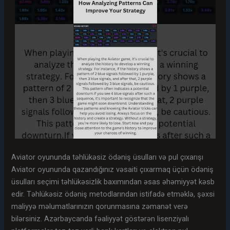
Aviator oyununda təhlükəsiz ödəniş üsulları və pul çıxarışı
Aviator oyununda qazandığınız vəsaiti çıxarmaq üçün ödəniş
üsulları seçimi təhlükəsizlik baxımından əsas əhəmiyyət kəsb
edir. Təhlükəsiz ödəniş metodlarından istifadə etməklə, şəxsi
maliyyə məlumatlarınızın qorunmasına zəmanət verə
bilərsiniz. Azərbaycanda fəaliyyət göstərən lisenziyalı