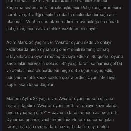
platformalar tez-tez yerli bank kartları və elektron pul
köçürmə sistemləri ilə əməkdaşlıq edir. Pul çıxarışı prosesinin
sürəti və şəffaflığı seçilmiş ödəniş üsulundan birbaşa asılı
olacaqdır. Müştəri dəstək xidmətinin mövcudluğu da etibarlı
pul çıxarışı üçün əlavə təhlükəsizlik tədbiri sayılır.
Adım Mark, 34 yaşım var. “Aviator oyunu nedir və onlayn
kazinolarda necə oynamaq olar?” sualı ilə tanış olmaq
istəyənlərə bu oyunu mütləq tövsiyə edirəm. Bu qumar oyunu
sadə, lakin adrenalin dolu idi. Ən yaxşı tərəfi isə hamısı şəffaf
və ədalətli hiss olunurdu. Bir neçə dəfə uğurla uçuş edib,
uduşlarımı təhlükəsiz şəkildə çıxara bildim. Oyun interfeysi
super asan başa düşülür!
Mənəm Aylin, 28 yaşım var. Aviator oyununu son dərəcə
maraqlı tapdım. “Aviator oyunu nedir və onlayn kazinolarda
necə oynamaq olar?” – cavab axtaranlar üçün əla seçimdir.
Oynamaq asandır, vaxt itirmirsiniz. Ən çox xoşuma gələn
tərəfi, mərcləri özümə tam nəzarət edə bilməyim oldu.