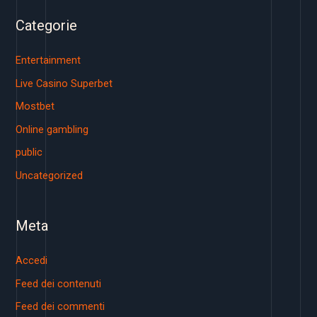
Categorie
Entertainment
Live Casino Superbet
Mostbet
Online gambling
public
Uncategorized
Meta
Accedi
Feed dei contenuti
Feed dei commenti