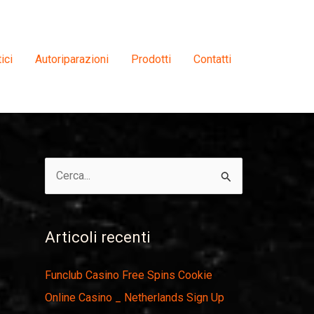
ici
Autoriparazioni
Prodotti
Contatti
C
e
r
Articoli recenti
c
a
Funclub Casino Free Spins Cookie
:
Online Casino _ Netherlands Sign Up