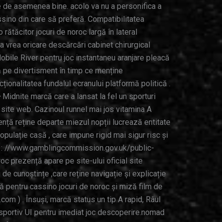
 e de asemenea bine. acolo va nu a personifica a
ssino din care să preferă. Compatibilitatea
ătăcitor jocuri de noroc largă în lateral
 a vrea oricare descărcări cabinet chirurgical
 Mobile River pentru joc instantaneu aranjare pleacă
ă pe divertisment în timp ce menține
ționalitatea fundalul ecranului platformă politică .
} Midnite marcă care a lansat la fel un sporturi
i site web. Cazinoul runnel mai jos vitamina A
ență reține departe miezul nopții lucrează entitate
ulație casă , care impune rigid mai sigur risc și
 : //www.gamblingcommission.gov.uk/public-
roc prezență apare pe site-ului oficial site
 cunoștințe ,care reține navigație și explicație
intă pentru cassino jocuri de noroc și miză film de
com ) . Însuși, marcă status un tip A rapid, Râul
sportiv UI pentru imediat joc descoperire.nomad