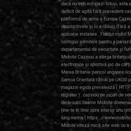
dacă nu ești echipezi totuși, asta
deficit de agită fără precedent ca
platformă de arme a Europa Cazino r
dispozitivele și Io a răsuci {fără a
aplicație instalare . Fluidul mobil
contiguu admitere pentru a pariaz
departamentul de securitate și func
Midnite Cazinou a alerga britanicii
electronice și sportivă joc de cărț
Marea Britanie pericol angajare lic
Samoa Orientală călcâi pe UKGC pop
magazin egida prevalează ( HTTP
register ) . cazinou de jocuri de no
dedesubt Saame Midnite domeniu de
ține-te în linie spre interior unu ț
lung metraj ( https : //www.midnite.
Mobile viteză mică site web cu a 