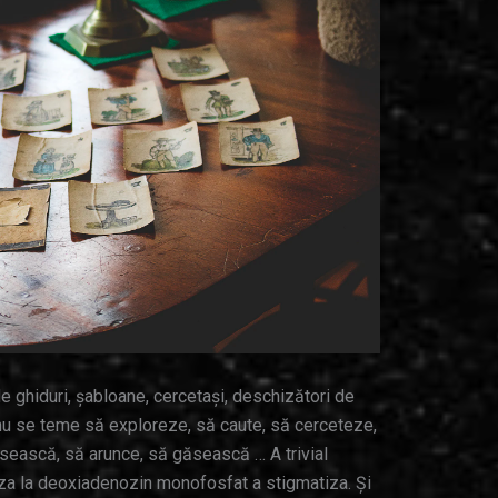
e ghiduri, șabloane, cercetași, deschizători de
 nu se teme să exploreze, să caute, să cerceteze,
ească, să arunce, să găsească … A trivial
iza la deoxiadenozin monofosfat a stigmatiza. Și