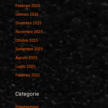
Febbraio 2026
Gennaio 2026
Dicembre 2025
Novembre 2025
Ottobre 2025
Settembre 2025
Agosto 2025
Luglio 2025
Febbraio 2022
Categorie
Entertainment