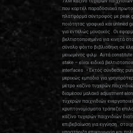
7XM καζίνο τυχερών παιχνιδιών
που καρτέλ παραδοσιακά πρωτοπ
πλατφόρμα σύντροφος με peak g
ποιότητας γραφικά και unlined 
για εντελώς μουσικός . Οι εφαρ
βελτιστοποιημένα για κινητά στ
σύνολο φόντο βιβλιοθήκη σε έλ
μειωμένος φιλμ . Αυτά constitut
stake – είναι ειδικά βελτιστοποιή
interfaces . • Εκτός σύνδεσης p
μερικώς εμπόδιο για γρηγορότε
μέτρο καζίνο τυχερών παιχνιδιώ
διαμέσου μαλακό adjustment alon
τυχερών παιχνιδιών ενεργοποιεί
κρυπτονομίσματα τράπεζα επιλογ
καζίνο τυχερών παιχνιδιών διατ
επιβεβαίωση για εγγύηση . στοι
υποστήριξη επικοινωνία και πολ