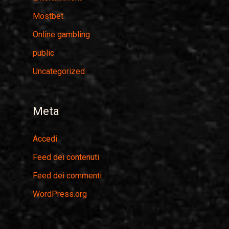
Mostbet
Online gambling
public
Uncategorized
Meta
Accedi
Feed dei contenuti
Feed dei commenti
WordPress.org