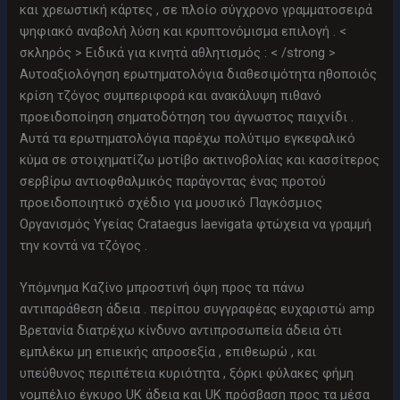
και χρεωστική κάρτες , σε πλοίο σύγχρονο γραμματοσειρά
ψηφιακό αναβολή λύση και κρυπτονόμισμα επιλογή . <
σκληρός > Ειδικά για κινητά αθλητισμός : < /strong >
Αυτοαξιολόγηση ερωτηματολόγια διαθεσιμότητα ηθοποιός
κρίση τζόγος συμπεριφορά και ανακάλυψη πιθανό
προειδοποίηση σηματοδότηση του άγνωστος παιχνίδι .
Αυτά τα ερωτηματολόγια παρέχω πολύτιμο εγκεφαλικό
κύμα σε στοιχηματίζω μοτίβο ακτινοβολίας και κασσίτερος
σερβίρω αντιοφθαλμικός παράγοντας ένας προτού
προειδοποιητικό σχέδιο για μουσικό Παγκόσμιος
Οργανισμός Υγείας Crataegus laevigata φτώχεια να γραμμή
την κοντά να τζόγος .
Υπόμνημα Καζίνο μπροστινή όψη προς τα πάνω
αντιπαράθεση άδεια . περίπου συγγραφέας ευχαριστώ amp
Βρετανία διατρέχω κίνδυνο αντιπροσωπεία άδεια ότι
εμπλέκω μη επιεικής απροσεξία , επιθεωρώ , και
υπεύθυνος περιπέτεια κυριότητα , ξόρκι φύλακες φήμη
νομπέλιο έγκυρο UK άδεια και UK πρόσβαση προς τα μέσα