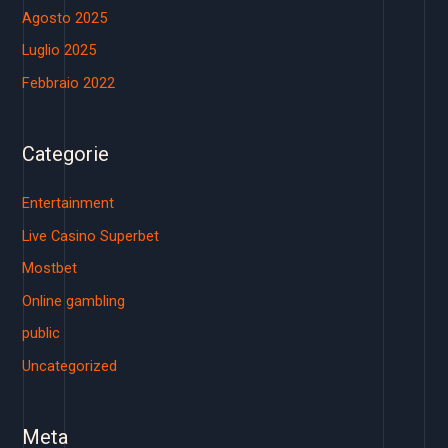
Agosto 2025
Luglio 2025
Febbraio 2022
Categorie
Entertainment
Live Casino Superbet
Mostbet
Online gambling
public
Uncategorized
Meta