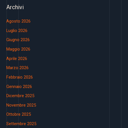
Archivi
Agosto 2026
Luglio 2026
Giugno 2026
Maggio 2026
Aprile 2026
Marzo 2026
Febbraio 2026
Gennaio 2026
Dicembre 2025
Novembre 2025
Ottobre 2025
Settembre 2025