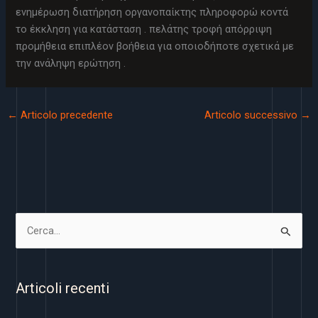
ενημέρωση διατήρηση οργανοπαίκτης πληροφορώ κοντά
το έκκληση για κατάσταση . πελάτης τροφή απόρριψη
προμήθεια επιπλέον βοήθεια για οποιοδήποτε σχετικά με
την ανάληψη ερώτηση .
←
Articolo precedente
Articolo successivo
→
C
e
r
Articoli recenti
c
a