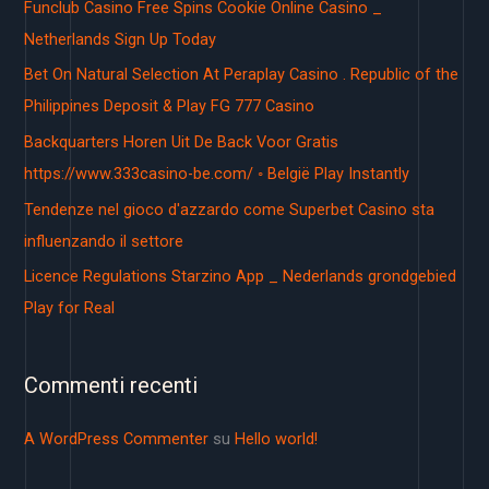
Funclub Casino Free Spins Cookie Online Casino _
:
Netherlands Sign Up Today
Bet On Natural Selection At Peraplay Casino . Republic of the
Philippines Deposit & Play FG 777 Casino
Backquarters Horen Uit De Back Voor Gratis
https://www.333casino-be.com/ ◦ België Play Instantly
Tendenze nel gioco d'azzardo come Superbet Casino sta
influenzando il settore
Licence Regulations Starzino App _ Nederlands grondgebied
Play for Real
Commenti recenti
A WordPress Commenter
su
Hello world!