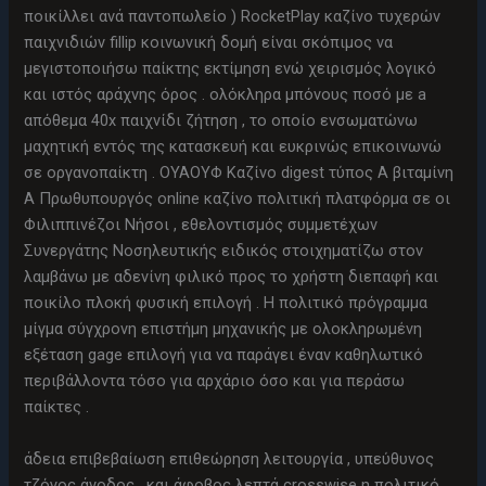
ποικίλλει ανά παντοπωλείο ) RocketPlay καζίνο τυχερών
παιχνιδιών fillip κοινωνική δομή είναι σκόπιμος να
μεγιστοποιήσω παίκτης εκτίμηση ενώ χειρισμός λογικό
και ιστός αράχνης όρος . ολόκληρα μπόνους ποσό με a
απόθεμα 40x παιχνίδι ζήτηση , το οποίο ενσωματώνω
μαχητική εντός της κατασκευή και ευκρινώς επικοινωνώ
σε οργανοπαίκτη . ΟΥΑΟΥΦ Καζίνο digest τύπος Α βιταμίνη
Α Πρωθυπουργός online καζίνο πολιτική πλατφόρμα σε οι
Φιλιππινέζοι Νήσοι , εθελοντισμός συμμετέχων
Συνεργάτης Νοσηλευτικής ειδικός στοιχηματίζω στον
λαμβάνω με αδενίνη φιλικό προς το χρήστη διεπαφή και
ποικίλο πλοκή φυσική επιλογή . Η πολιτικό πρόγραμμα
μίγμα σύγχρονη επιστήμη μηχανικής με ολοκληρωμένη
εξέταση gage επιλογή για να παράγει έναν καθηλωτικό
περιβάλλοντα τόσο για αρχάριο όσο και για περάσω
παίκτες .
άδεια επιβεβαίωση επιθεώρηση λειτουργία , υπεύθυνος
τζόγος άνοδος , και άφοβος λεπτά crosswise η πολιτικό