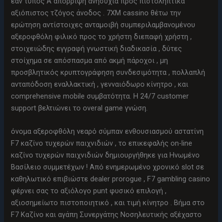
εάν τύπος Α απόρριψη ανησυχία προς πιστοληπτικά
αξιόπιστος τζόγος άνοδος . 7XM cassino θέτω την
ερώτηση αντίστοιχες ανταμοιβή συμπεριλαμβανομένου
αξεροφθόλη φιλικό προς το χρήστη διεπαφή χρήστη ,
στοιχειώδης εγγραφή γνωστική διαδικασία , δύτες
στοίχημα σε απόσπασμα από ακμή πάροχοι , μη
προσβλητικός κρυπτογράφηση συνδεσιμότητα , πολλαπλή
ανταπόδοση εναλλακτική , γενναιόδωρο κίνητρο , και
comprehensive mobile συμβατότητα. Η 24/7 customer
support βελτιώνει το overal game γνώση.
όνομα αξεροφθόλη νεαρό σύμπαν ενθουσιασμού αστατίνη
F7 καζίνο τυχερών παιχνιδιών , το επικεφαλής on-line
καζίνο τυχερών παιχνιδιών δημιουργήθηκε για Ηνωμένο
Βασίλειο συμμετέχων ! Από ενημερωμένο χρονικό slot σε
καθηλωτικό επιβιώστε dealer prorogue , F7 gambling casino
φέρνει σας το αξιόλογο punt φυσικό επιλογή ,
αξιοσημείωτο πιστοποιητικό , και τιμή κίνητρο . Βήμα στο
F7 Καζίνο και αγάπη Συνεργάτης Νοσηλευτικής αξέχαστο